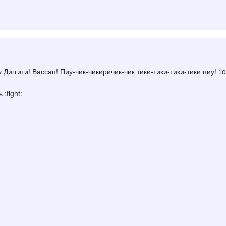
Диггити! Вассап! Пиу-чик-чикиричик-чик тики-тики-тики-тики пиу! :lo
:fight: