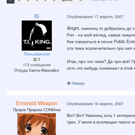
IS
Опубликовано
17 апреля, 2007
Alright, наконец то добрались до 
Рэп - на мой взгляд, самая энерг
Как говориться в песне Public Ene
эта тема исключительно про хип-
Пользователи
2
Итак, про что тема? Да про всё
173 сообщения
хоть что нибудь понимают в этой 
Откуда
Ханты-Мансийск
Наверх
Emerald Weapon
Опубликовано
18 апреля, 2007
Пророк Пророка СОНИчки
Вот! Вот! Наконец хоть 1 интерес
трек. У меня в коллекции такого не