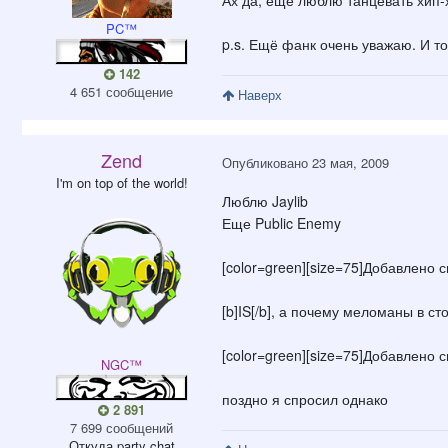
Ах да, ещё люблю танцевать хип-х
PC™
p.s. Ещё фанк очень уважаю. И т
142
4 651 сообщение
Наверх
Zend
Опубликовано
23 мая, 2009
I'm on top of the world!
Люблю Jaylib
Еще Public Enemy
[color=green][size=75]Добавлено сп
[b]IS[/b], а почему меломаны в с
[color=green][size=75]Добавлено сп
NGC™
поздно я спросил однако
2 891
7 699 сообщений
Откуда
party chat