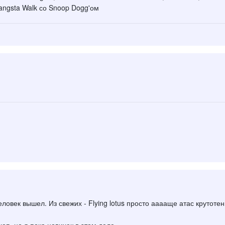
angsta Walk со Snoop Dogg'ом
человек вышел. Из свежих - Flying lotus просто ааааще атас крутотен