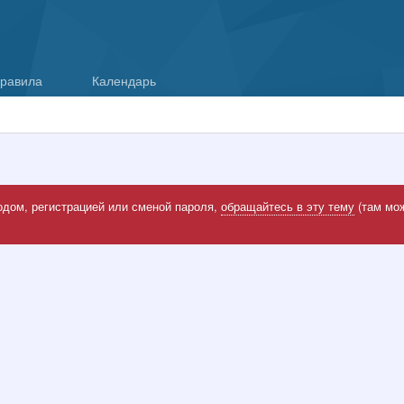
равила
Календарь
одом, регистрацией или сменой пароля,
обращайтесь в эту тему
(там мож