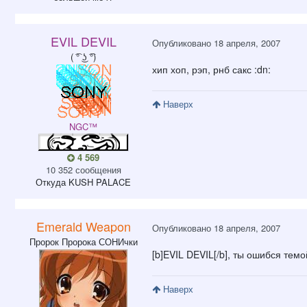
EVIL DEVIL
Опубликовано
18 апреля, 2007
( ͡° ͜ʖ ͡°)
хип хоп, рэп, рнб сакс :dn:
Наверх
NGC™
4 569
10 352 сообщения
Откуда
KUSH PALACE
Emerald Weapon
Опубликовано
18 апреля, 2007
Пророк Пророка СОНИчки
[b]EVIL DEVIL[/b], ты ошибся тем
Наверх