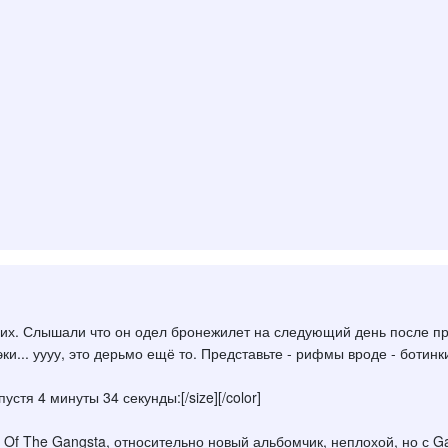
псих. Слышали что он одел бронежилет на следующий день после п
ки... уууу, это дерьмо ещё то. Представьте - рифмы вроде - боти
устя 4 минуты 34 секунды:[/size][/color]
n Of The Gangsta, относительно новый альбомчик, неплохой, но с G