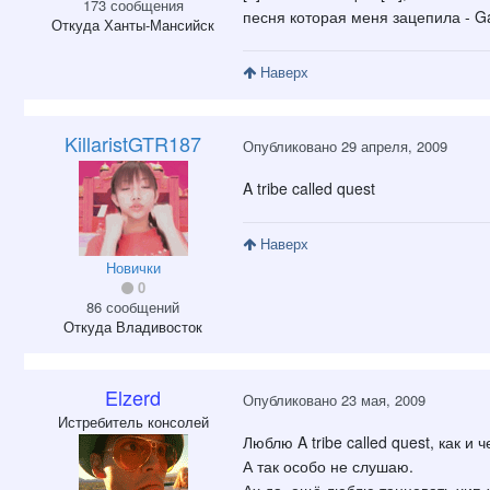
173 сообщения
песня которая меня зацепила - G
Откуда
Ханты-Мансийск
Наверх
KillaristGTR187
Опубликовано
29 апреля, 2009
A tribe called quest
Наверх
Новички
0
86 сообщений
Откуда
Владивосток
Elzerd
Опубликовано
23 мая, 2009
Истребитель консолей
Люблю A tribe called quest, как и 
А так особо не слушаю.