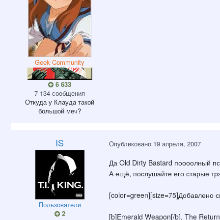
Geek Community
6 633
7 134 сообщения
Откуда
у Клауда такой
большой меч?
IS
Опубликовано
19 апреля, 2007
Да Old Dirty Bastard поооолный 
А ещё, послушайте его старые трэ
[color=green][size=75]Добавлено сп
Пользователи
2
[b]Emerald Weapon[/b], The Retur