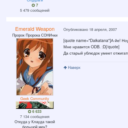
7
5 479 сообщений
Emerald Weapon
Опубликовано
18 апреля, 2007
Пророк Пророка СОНИчки
[quote name="Daikatana"]А-йе! Ноу 
Мне нравится ODB. :D[/quote]
Да старый ублюдок умеет отжигать 
Наверх
Geek Community
6 633
7 134 сообщения
Откуда
у Клауда такой
большой меч?