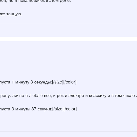
оп, но я пока новичек в этом деле.
оже танцую.
устя 1 минуту 3 секунды:[/size][/color]
торону. лично я люблю все, и рок и электро и классику и в том числ
устя 3 минуты 37 секунд:[/size][/color]