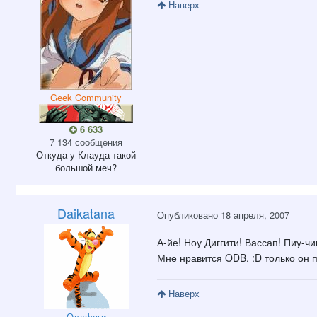
Наверх
Geek Community
6 633
7 134 сообщения
Откуда
у Клауда такой
большой меч?
Daikatana
Опубликовано
18 апреля, 2007
А-йе! Ноу Диггити! Вассап! Пиу-чик
Мне нравится ODB. :D только он 
Наверх
Олдфаги