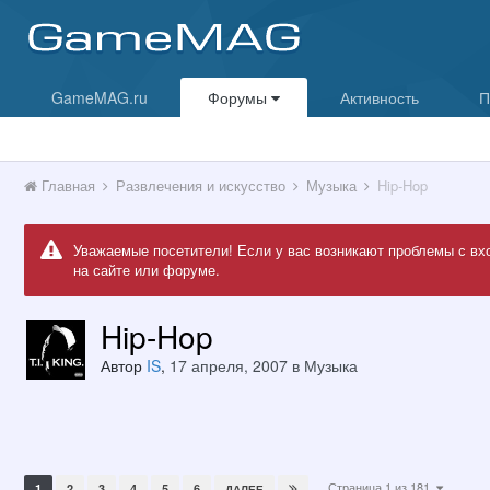
GameMAG.ru
Форумы
Активность
П
Главная
Развлечения и искусство
Музыка
Hip-Hop
Уважаемые посетители! Если у вас возникают проблемы с вх
на сайте или форуме.
Hip-Hop
Автор
IS
,
17 апреля, 2007
в
Музыка
Страница 1 из 181
1
2
3
4
5
6
ДАЛЕЕ