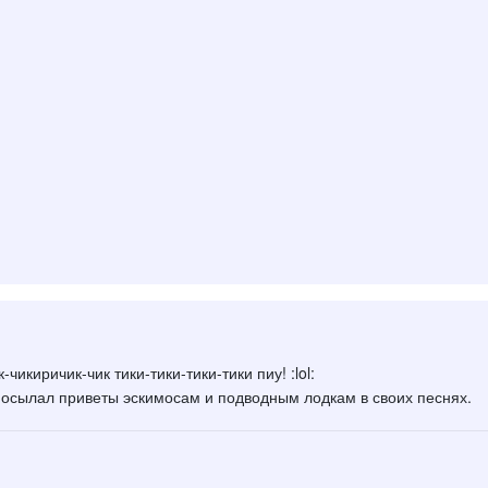
-чикиричик-чик тики-тики-тики-тики пиу! :lol:
посылал приветы эскимосам и подводным лодкам в своих песнях.