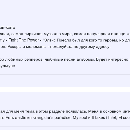
хип-хопа
ичная, самая лиричная музыка в мире, самая популярная в конце к
my - Fight The Power - "Элвис Пресли был для кого то героем, но дл
хоп. Рокеры и меломаны - пожалуйста по другому адресу.
! Про любимых рэпперов, любимые песни альбомы. Будет интересн
культуре
ная для меня тема в этом разделе появилась. Меня в основном инт
т. Есть альбомы Gangstar's paradise, My soul и It takes i thief, El c