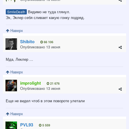
Видимо не туда глянул.
SmilеDeath
Эх, Эклер себя сливает какую гонку подряд.
Наверх
Shibito
66 106
Опубликовано
13 июня
Мда, Леклер …
Наверх
improlight
21 676
Опубликовано
13 июня
Еще не видел чтоб в этом повороте улетали
Наверх
PVL93
5 559