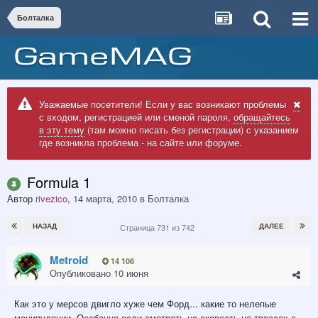
Болталка
Уважаемые посетители! Если у вас возникают проблемы
с входом, регистрацией или сменой пароля,
обращайтесь
в эту тему
(там можно писать без регистрации) с указанием
где возникла проблема - на сайте или форуме.
Formula 1
Автор
rivezico
,
14 марта, 2010
в
Болталка
НАЗАД
ДАЛЕЕ
Страница 731 из 742
Metroid
14 106
Опубликовано
10 июня
Как это у мерсов двигло хуже чем Форд... какие то нелепые
манипуляции. Особенно если смотреть на скорость на трассах с