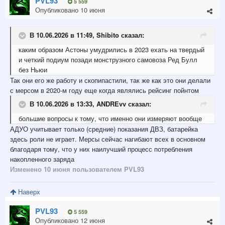
PVL93
5 559
Опубликовано
10 июня
В 10.06.2026 в 11:49,
Shibito
сказал:
каким образом Астоны умудрились в 2023 ехать на твердый
и четкий подиум позади монструзного самовоза Ред Булл
без Ньюи
Так они его же работу и скопипастили, так же как это они делали
с мерсом в 2020-м году еще когда являлись рейсинг пойнтом
В 10.06.2026 в 13:33,
ANDREvv
сказал:
большие вопросы к тому, что именно они измеряют вообще
АДУО учитывает только (средние) показания ДВЗ, батарейка
здесь роли не играет. Мерсы сейчас нагибают всех в основном
благодаря тому, что у них наилучший процесс потребления
накопленного заряда
Изменено
10 июня
пользователем PVL93
Наверх
PVL93
5 559
Опубликовано
12 июня