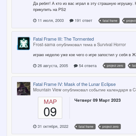
Да ребят! А кто из вас играл в эту страшную игрушку.
прикупить на PS2
11 июля, 2003
191 ответ
fatal frame
project
Fatal Frame III: The Tormented
Frost-sama опубликовал тема в
Survival Horror
играю неделю уже кое чего о игре запостил у себя в Ж
26 августа, 2005
54 ответа
project zero
fa
Fatal Frame IV: Mask of the Lunar Eclipse
Mountain View опубликовал событие календаря в
C
МАР
Четверг 09 Март 2023
09
31 октября, 2022
fatal frame
project zero