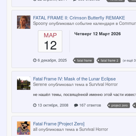
FATAL FRAME II: Crimson Butterfly REMAKE
Spoony опубликовал событие календаря в
Communi
МАР
Четверг 12 Март 2026
12
6 декабря, 2025
(и ещё 3
fatal frame
fatal frame 2
Fatal Frame IV: Mask of the Lunar Eclipse
Serene опубликовал тема в
Survival Horror
не нашёл темы, посвящённой именно этой части извест
13 октября, 2008
167 ответов
project zero
Fatal Frame [Project Zero]
all опубликовал тема в
Survival Horror