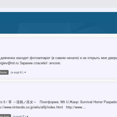
е девченка находит фотоаппарат (в самом начале) и не открыть мне д
ev@rol.ru Зарание спасибо! :encore:
(и ещё 6 )
 frame
ct Zero 5 / 零 ～濡鴉ノ巫女～ Платформа: Wii U Жанр: Survival Horror Разработ
www.nintendo.co.jp/wiiu/al5j/index.html http://www....
(и ещё 5 )
mo koei