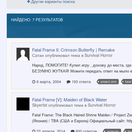
Другие варианты поиска
НАЙДЕНО: 7 РЕЗУЛЬТАТОВ
Fatal Frame II: Crimson Butterfly | Remake
Сатан опубликовал тема в
Survival Horror
Народ, ПОМОГИТЕ! Купил игру , дохожу до места, гд
БЕЗУМНО ЖУТКАЯ! Можите передать ответ на мыло ergi
6 марта, 2004
193 ответа
project zero
fatal
Fatal Frame [V]: Maiden of Black Water
SkyerIst опубликовал тема в
Survival Horror
Fatal Frame: The Black Haired Shrine Maiden / Proje
(Япония) / TBA (США и Европа) Официальный сайт: http://
22 апреля, 2014
600 ответов
nintendo
tec