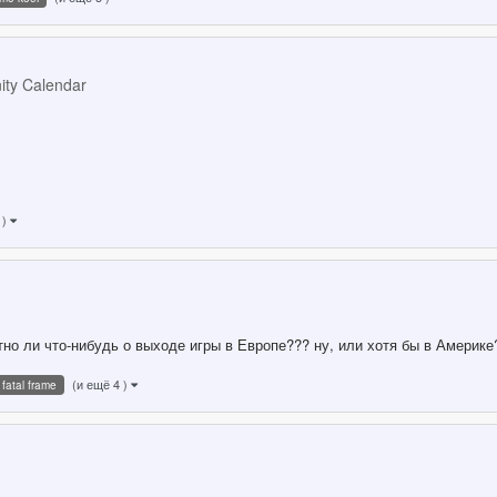
ty Calendar
 )
но ли что-нибудь о выходе игры в Европе??? ну, или хотя бы в Америке
(и ещё 4 )
fatal frame