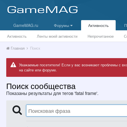
GameMAG.ru
Форумы
Активность
П
Активность
Ленты моей активности
Непрочитанное
С
Главная
Поиск
Уважаемые посетители! Если у вас возникают проблемы с вх
на сайте или форуме.
Поиск сообщества
Показаны результаты для тегов 'fatal frame'.