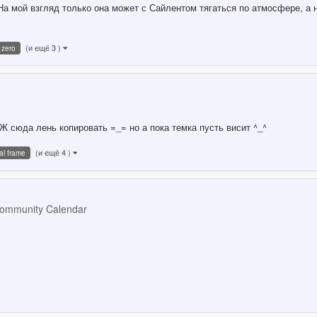
 На мой взгляд только она может с Сайлентом тягаться по атмосфере, а 
(и ещё 3 )
 zero
Ж сюда лень копировать =_= но а пока темка пусть висит ^_^
(и ещё 4 )
tal frame
ommunity Calendar