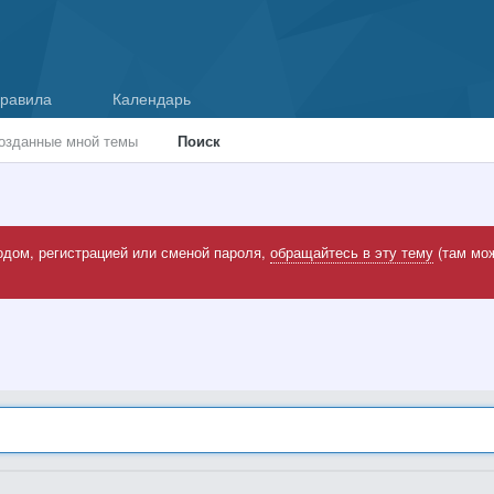
равила
Календарь
озданные мной темы
Поиск
одом, регистрацией или сменой пароля,
обращайтесь в эту тему
(там мож