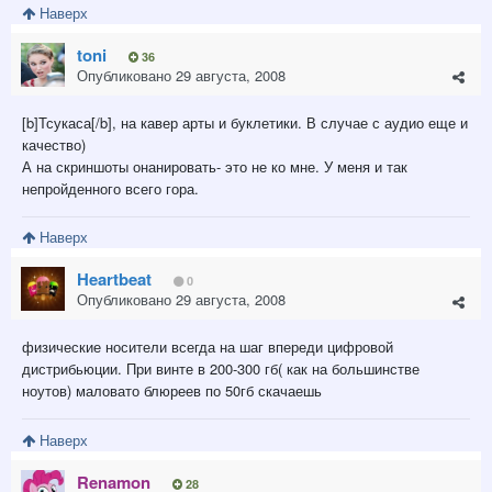
Наверх
toni
36
Опубликовано
29 августа, 2008
[b]Тсукаса[/b], на кавер арты и буклетики. В случае с аудио еще и
качество)
А на скриншоты онанировать- это не ко мне. У меня и так
непройденного всего гора.
Наверх
Heartbeat
0
Опубликовано
29 августа, 2008
физические носители всегда на шаг впереди цифровой
дистрибьюции. При винте в 200-300 гб( как на большинстве
ноутов) маловато блюреев по 50гб скачаешь
Наверх
Renamon
28