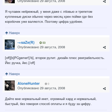
Опубликовано
29 августа, 2008
Я чулавек небрежный, у меня даже с лбовью и трепетом
купленные диски обычно через месяц хрен пойми где без
коробочек уже валяются. Поэтому цифра удобнее.
Наверх
-=saZe(R)
53
Опубликовано
29 августа, 2008
[off][b]PCgamer![/b], второе рулит. дизайн плюс реиграбельность.
Йес ручка, йес.[/off]
Наверх
AloneHunter
0
Опубликовано
29 августа, 2008
Дайте мне нормальный инет, огромный хард и нормальный,
быстрый, без гемороя способ оплаты и я буду за цифру.