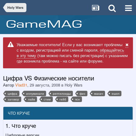
Holy Wars
Уважаемые посетители! Если у вас возникают проблемы
с входом, регистрацией или сменой пароля,
обращайтесь
в эту тему
(там можно писать без регистрации) с указанием
где возникла проблема - на сайте или форуме.
Цифра VS Физические носители
Автор
Vlad31
,
29 августа, 2008
в
Holy Wars
цифра
иллуминати
рептилоиды
физ
махач
ешоп
заговор
лайв
стим
гейб
псн
ЧТО КРУЧЕ
1. Что круче
Цифровые версии