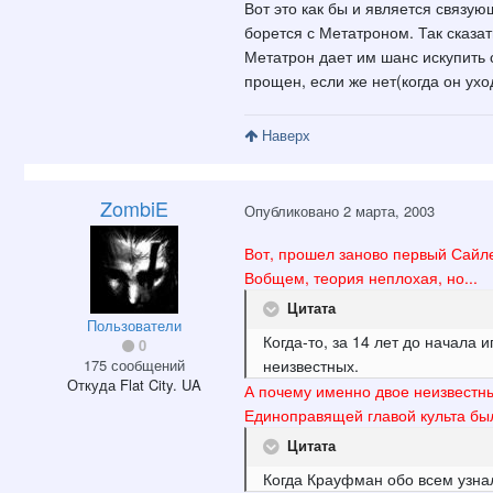
Вот это как бы и является связу
борется с Метатроном. Так сказат
Метатрон дает им шанс искупить 
прощен, если же нет(когда он ух
Наверх
ZombiE
Опубликовано
2 марта, 2003
Вот, прошел заново первый Сайлен
Вобщем, теория неплохая, но...
Цитата
Пользователи
Когда-то, за 14 лет до начала 
0
175 сообщений
неизвестных.
Откуда
Flat City. UA
А почему именно двое неизвестны
Единоправящей главой культа бы
Цитата
Когда Крауфман обо всем узнал