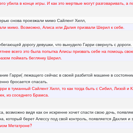
его убила в конце игры. И как это мертвые могут разговаривать, а 
очерью снова проезжали мимо Сайлент Хилл,
али мимо. Возможно, Алиса или Далия призвали Шерил к себе.
бегающей дорогу девушки, что вынудило Гарри свернуть с дороги.
тнее всего это была попытка Алисы призвать себе на помощь свою
разом поймать беглянку Шерил.
ание Гарри( лежащего сейчас в своей разбитой машине в состояни
венно бросается спасать.
рри в туманный Сайлент Хилл, то как тогда быть с Сибил, Лизой и
к, из соседнего Брамса.
сса, возможно видя как он искренне хочет спасти свою дочь, появля
на, который берет Алессу под свой контроль, появляется Дахлия и 
амом Метатроне?