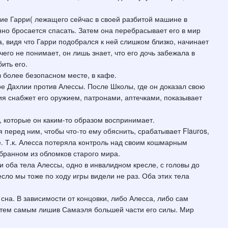
ние Гарри( лежащего сейчас в своей разбитой машине в
нно бросается спасать. Затем она перебрасывает его в мир
 видя что Гарри подобрался к ней слишком близко, начинает
чего не понимает, он лишь знает, что его дочь забежала в
ить его.
в более безопасном месте, в кафе.
гре Дахлии против Алессы. После Школы, где он доказал свою
лия снабжет его оружием, патронами, аптечками, показывает
, которые он каким-то образом воспринимает.
я перед ним, чтобы что-то ему обяснить, срабатывает Flauros,
е. Т.к. Алесса потеряла контроль над своим кошмарным
бранном из обломков старого мира.
и оба тела Алессы, одно в инвалидном кресле, с головы до
сло мы тоже по ходу игры видели не раз. Оба этих тела
сна. В зависимости от концовки, либо Алесса, либо сам
 тем самым лишив Самаэля большей части его силы. Мир