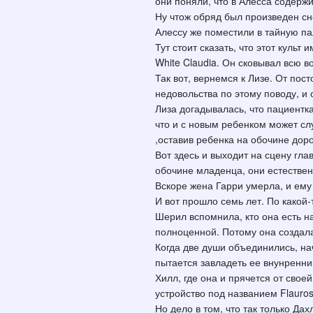
они поняли, что в Алесса содерж
Ну чтож обряд был произведен сн
Алессу же поместили в тайную па
Тут стоит сказать, что этот кул
White Claudia. Он сковывал всю 
Так вот, вернемся к Лизе. От по
недовольства по этому поводу, и 
Лиза догадывалась, что пациентка
что и с новым ребенком может сл
,оставив ребенка на обочине доро
Вот здесь и выходит на сцену гла
обочине младенца, они естествен
Вскоре жена Гарри умерла, и ему
И вот прошло семь лет. По какой-
Шерил вспомнила, кто она есть на
полноценной. Потому она создала
Когда две души объединились, на
пытается завладеть ее внунренни
Хилл, где она и прячется от свое
устройство под названием Flauro
Но дело в том, что так только Да