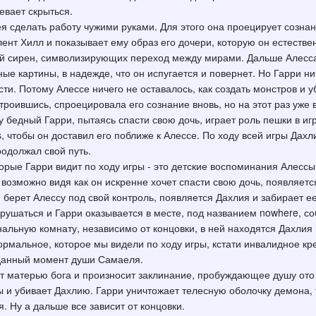
евает скрыться.
ея сделать работу чужими руками. Для этого она проецирует созна
ент Хилл и показывает ему образ его дочери, которую он естестве
ой сирен, символизирующих переход между мирами. Дальше Алесса,
ые картины, в надежде, что он испугается и повернет. Но Гарри ни
сти. Потому Алессе ничего не оставалось, как создать монстров и уб
троившись, спроецировала его сознание вновь, но на этот раз уже 
ру бедный Гарри, пытаясь спасти свою дочь, играет роль пешки в и
s, чтобы он доставил его поближе к Алессе. По ходу всей игры Дах
родолжал свой путь.
рые Гарри видит по ходу игры - это детские воспоминания Алессы
а, возможно видя как он искренне хочет спасти свою дочь, появляетс
 берет Алессу под свой контроль, появляется Дахлия и забирает е
рушаться и Гарри оказывается в месте, под названием nowhere, со
нальную комнату, независимо от концовки, в ней находятся Дахлия 
ормальное, которое мы видели по ходу игры, кстати инвалидное кре
данный момент души Самаеля.
ет матерью бога и произносит заклинание, пробуждающее душу ото 
ы и убивает Дахлию. Гарри уничтожает телесную оболочку демона,
. Ну а дальше все зависит от концовки.