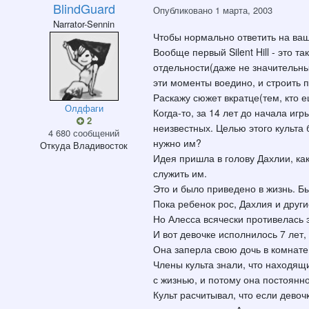
BlindGuard
Опубликовано
1 марта, 2003
Narrator-Sennin
Чтобы нормально ответить на ваш
Вообще первый Silent Hill - это 
отдельности(даже не значительные
эти моменты воедино, и строить 
Раскажу сюжет вкратце(тем, кто ещ
Олдфаги
Когда-то, за 14 лет до начала иг
2
неизвестных. Целью этого культа
4 680 сообщений
нужно им?
Откуда
Владивосток
Идея пришла в голову Дахлии, как
служить им.
Это и было приведено в жизнь. Б
Пока ребенок рос, Дахлия и друг
Но Алесса всячески противелась 
И вот девочке исполнилось 7 лет,
Она заперла свою дочь в комнате
Члены культа знали, что находящ
с жизнью, и потому она постоянн
Культ расчитывал, что если девоч