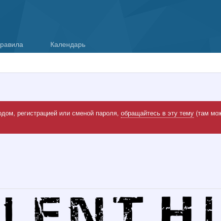
равила
Календарь
одом, регистрацией или сменой пароля,
обращайтесь в эту тему
(там мож