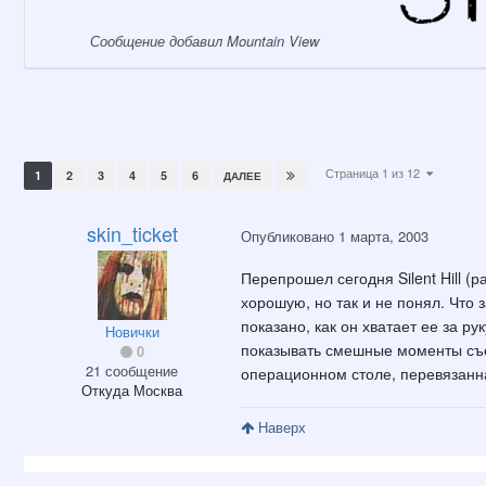
Сообщение добавил Mountain View
Страница 1 из 12
1
2
3
4
5
6
ДАЛЕЕ
skin_ticket
Опубликовано
1 марта, 2003
Перепрошел сегодня Silent Hill 
хорошую, но так и не понял. Что 
показано, как он хватает ее за р
Новички
показывать смешные моменты съем
0
21 сообщение
операционном столе, перевязанная
Откуда
Москва
Наверх