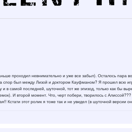
(раньше проходил невнимательно и уже все забыл). Осталось пара в
за спор был между Лизой и доктором Кауфманом? Я прошел всю игру
уку и в самой последней, шуточной, тот же эпизод, только как бы в
ок). И второй момент. Что, черт побери, творилось с Алиссой??? Т
!! Кстати этот ролик я тоже так и не увидел (в шуточной версии о