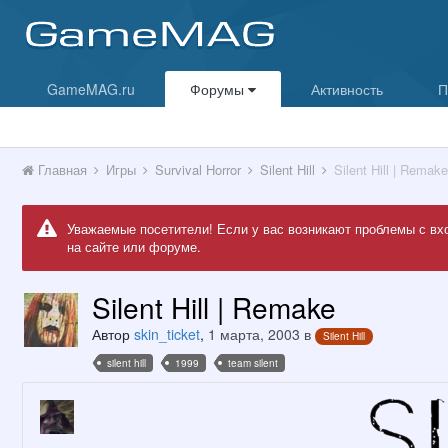
GameMAG.ru
Форумы
Активность
П
Главная
Игры
Survival Horror
Silent Hill
Silent Hill | Remake
Уважаемые посетители! Если у вас возникают проблемы с вх
на сайте или форуме.
Silent Hill | Remake
Автор
skin_ticket
,
1 марта, 2003
в
Silent Hill
silent hill
1999
team silent