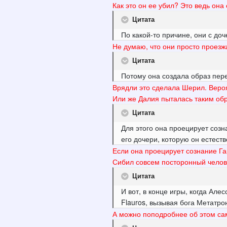
Как это он ее убил? Это ведь она 
Цитата
По какой-то причине, они с д
Не думаю, что они просто проезж
Цитата
Потому она создала образ пере
Врядли это сделала Шерил. Вероя
Или же Далия пыталась таким об
Цитата
Для этого она проецирует созн
его дочери, которую он естест
Если она проецирует сознание Га
Сибил совсем посторонный челове
Цитата
И вот, в конце игры, когда Але
Flauros, вызывая бога Метатро
А можно поподробнее об этом с