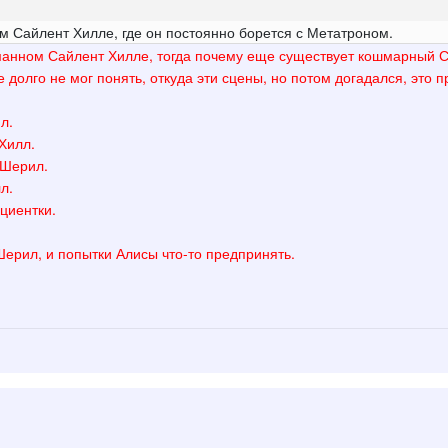
м Сайлент Хилле, где он постоянно борется с Метатроном.
манном Сайлент Хилле, тогда почему еще существует кошмарный С
е долго не мог понять, откуда эти сцены, но потом догадался, это 
л.
Хилл.
 Шерил.
л.
ациентки.
Шерил, и попытки Алисы что-то предпринять.