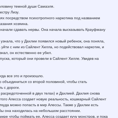
половину темной души Самаэля.
естру Лизу.
риях посредством психотропного наркотика под названием
казания хозяина.
е начали сдавать нервы. Она начала высказывать Крауфману
а узнала, что у Дахлии появился новый ребенок, она поняла,
уйти с ним из Сайлент Хилла, но подействовал наркотик, и
знал, он естественно ее убил.
тпуска, который они провели в Сайлент Хилле. Увидев на
гда все это и произошло.
о объединиться со второй половиной, чтобы стать
ь с дороги.
расредоточенной в двух телах) и Дахлией. Дахлия снова
 этого Алесса создает новую реальность, кошмарный Сайлент
откуда можно попасть в мир Алессы. Также у Дахлии есть
 бы она находилась на небольшом расстоянии.
мире чтобы поймать ее, Алесса создает кучу монстров, и пока