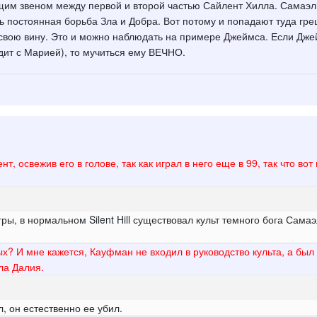
ющим звеном между первой и второй частью Сайлент Хилла. Самаэл
ь постоянная борьба Зла и Добра. Вот потому и попадают туда гре
свою вину. Это и можно наблюдать на примере Джеймса. Если Джей
одит с Марией), то мучиться ему ВЕЧНО.
т, освежив его в голове, так как играл в него еще в 99, так что в
игры, в нормальном Silent Hill существовал культ темного бога Са
х? И мне кажется, Кауфман не входил в руководство культа, а бы
ла Далия.
, он естественно ее убил.