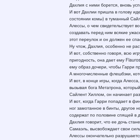
Дахлия с ними борется, вновь усп
И вот Дахлии пришла в голову ид
состоянии комы) в туманный Сайл
Алессы, о чем свидетельствует в
создавать перед ним всякие ужасн
этот переулок и он должен ее спа
Ну чтож, Дахлия, особенно не рас
И вот, собственно говоря, всю иг
пригодность, она дает ему Flauro
ему образ дочери, чтобы Гарри п
А многочисленные флешбэки, кото
И вот, в конце игры, когда Алесс
вызывая бога Метатрона, который
Сайлент Хиллом, он начинает раз
И вот, когда Гарри попадает в фи
ног замотанное в бинты, другое н
содержат по половине спящей в 
Дахлия говорит, что ее дочь стан
Самаэль, высвобождает свои сил
Алессы окончательно разрушается