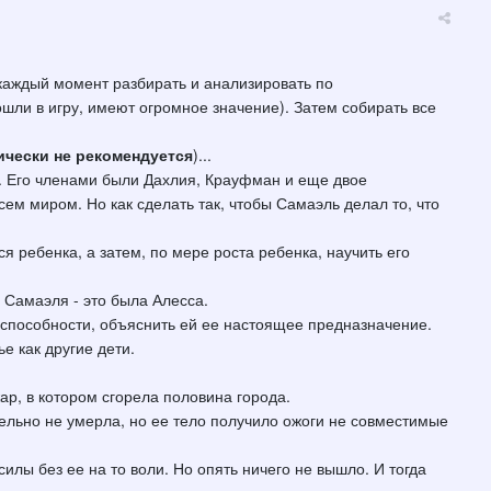
о каждый момент разбирать и анализировать по
ошли в игру, имеют огромное значение). Затем собирать все
ически не рекомендуется
)...
эля. Его членами были Дахлия, Крауфман и еще двое
ем миром. Но как сделать так, чтобы Самаэль делал то, что
я ребенка, а затем, по мере роста ребенка, научить его
 Самаэля - это была Алесса.
е способности, объяснить ей ее настоящее предназначение.
е как другие дети.
ар, в котором сгорела половина города.
тельно не умерла, но ее тело получило ожоги не совместимые
силы без ее на то воли. Но опять ничего не вышло. И тогда