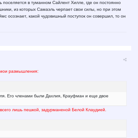
ь поселяется в туманном Сайлент Хилле, где он постоянно
шники, из которых Самаэль черпает свои силы, но при этом
мс осознает, какой чудовишный поступок он совершил, то он
от мои размышления:
маэля. Его членами были Дахлия, Крауфман и еще двое
л всего лишь пешкой, задурманеной Белой Клаудией.