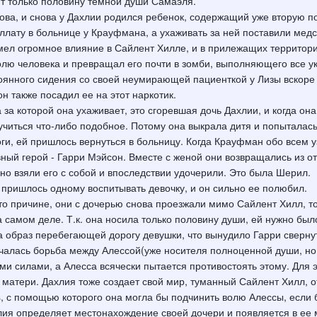
ит только половину темной души Самаэля.
ова, и снова у Дахлии родился ребенок, содержащий уже вторую 
ллату в больнице у Крауфмана, а ухаживать за ней поставили медс
ьт имел огромное влияние в Сайлент Хилле, и в прилежащих террито
волю человека и превращал его почти в зомби, выполняющего все у
стоянного сидения со своей неумирающей пациенткой у Лизы вскор
он также посадил ее на этот наркотик.
 за которой она ухаживает, это сгоревшая дочь Дахлии, и когда он
учиться что-либо подобное. Потому она выкрала дитя и попыталась 
ги, ей пришлось вернуться в больницу. Когда Крауфман обо всем у
вный герой - Гарри Мэйсон. Вместе с женой они возвращались из о
но взяли его с собой и впоследствии удочерили. Это была Шерил.
 пришлось одному воспитывать девочку, и он сильно ее полюбил.
то причине, они с дочерью снова проезжали мимо Сайлент Хилл, то
 самом деле. Т.к. она носила только половину души, ей нужно был
 образ перебегающей дорогу девушки, что вынудило Гарри свернут
чалась борьба между Алессой(уже носителя полноценной души, но 
ми силами, а Алесса всячески пытается противостоять этому. Для
й матери. Дахлия тоже создает свой мир, туманный Сайлент Хилл, 
s, с помощью которого она могла бы подчинить волю Алессы, если
хлия определяет местонахождение своей дочери и появляется в ее 