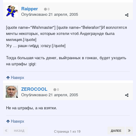
Raipper
0
Опубликовано
21 апреля, 2005
[quote name="Wishmaster"] [quote name="Belerafon"]И воплотятся
мечты некоторых, которые хотели чтоб Андеграунде была
милиция.[/quote]
Угу ... рашн гибдд :crazy:[/quote]
Тогда большая часть денег, выйгранных в гонках, будет уходить
на штрафы :gigi:
Наверх
ZEROCOOL
0
Опубликовано
21 апреля, 2005
Не на штрафы, а на взятки.
Наверх
НАЗАД
ДАЛЕЕ
Страница 1 из 19