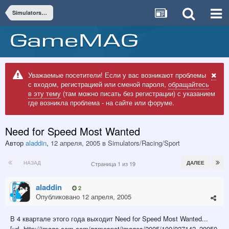
Simulators/Racing/Sport
Уважаемые посетители! Если у вас возникают проблемы
с входом, регистрацией или сменой пароля,
обращайтесь
в эту тему
(там можно писать без регистрации) с указанием
где возникла проблема - на сайте или форуме.
Need for Speed Most Wanted
Автор
aladdin
,
12 апреля, 2005
в
Simulators/Racing/Sport
НАЗАД
ДАЛЕЕ
Страница 1 из 19
aladdin
2
Опубликовано
12 апреля, 2005
В 4 квартале этого года выходит Need for Speed Most Wanted...
[url=http://image.com.com/gamespot/images/2005/100/927142_20050