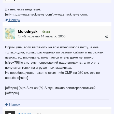
Да нет, есть ведь ещё:
[url=http://www.shacknews.com">www.shacknews.com
,
Наверх
Molodnyak
281
Опубликовано
14 апреля, 2005
Впринципе, если взглянуть на всю имеющуюся инфу, а она
только одна, только раскиданая по разным сайтам и на разных
языках, то, впринципе, получается очень даже не_плохо.
[size=75]Но систему повреждений надо внедрить, а то опять
получатся гонки на игрушечных мащинках.
Но перебарщивать тоже не стоит, ибо CMR на 250 км. это не
серьёзно[/size]
[offtopic] [b]to Alex-on:[/b] А где, можно поинтересоваться?
[/offtopic]
Наверх
Alex-on