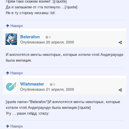
Прям-таки скажем воняет :)[/quote]
Да и запашком от гта потянуло ...[/quote]
Не в ту сторону нюхаеш :lol:
Наверх
Belerafon
0
Опубликовано
20 апреля, 2005
И воплотятся мечты некоторых, которые хотели чтоб Андеграунде
была милиция.
Наверх
Wishmaster
0
Опубликовано
21 апреля, 2005
[quote name="Belerafon"]И воплотятся мечты некоторых, которые
хотели чтоб Андеграунде была милиция.[/quote]
Угу ... рашн гибдд :crazy:
Наверх