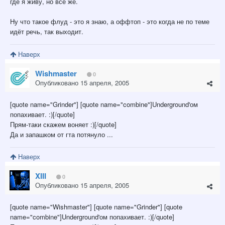
где я живу, но всё же.
Ну что такое флуд - это я знаю, а оффтоп - это когда не по теме
идёт речь, так выходит.
Наверх
Wishmaster
0
Опубликовано
15 апреля, 2005
[quote name="Grinder"] [quote name="combine"]Underground'ом
попахивает. :)[/quote]
Прям-таки скажем воняет :)[/quote]
Да и запашком от гта потянуло ...
Наверх
XIII
0
Опубликовано
15 апреля, 2005
[quote name="Wishmaster"] [quote name="Grinder"] [quote
name="combine"]Underground'ом попахивает. :)[/quote]