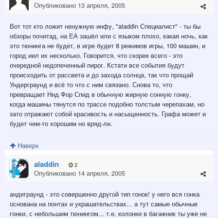
Опубликовано
13 апреля, 2005
Вот тот кто ложит ненужную инфу, "aladdin Специалист" - ты бы
обзоры почитад, на ЕА зашёл или с языком плохо, какая ночь, как
это тюнинга не будет, в игре будет 8 режимов игры, 100 машин, и
город иил их несколько. Говорится, что скорее всего - это
очередной недопеченный пирог. Кстати все события будут
происходить от рассвета и до захода солнца, так что прощай
Ундерграунд и всё то что с ним связано. Снова то, что
превращает Нид Фор Спид в обычную жирную сонную гонку,
когда машины тянутся по трассе подобно толстым черепахам, но
зато отражают собой красивость и насыщенность. Графа может и
будет чем-то хорошим но вряд-ли.
Наверх
aladdin
2
Опубликовано
14 апреля, 2005
андеграунд - это совершенно другой тип гонок! у него вся гонка
основана на понтах и украшательствах... а тут самые обычные
гонки, с небольшим тюнингом... т.е. колонки в багажник ты уже не