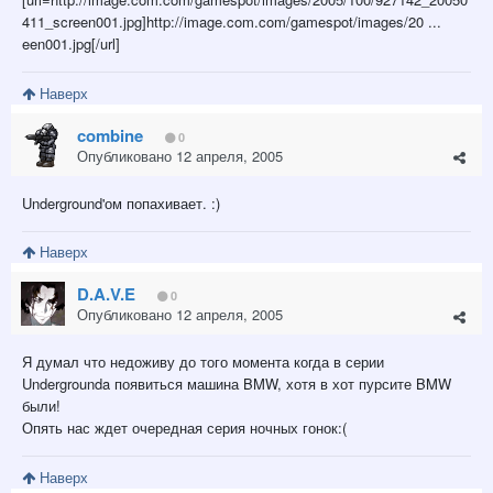
411_screen001.jpg]http://image.com.com/gamespot/images/20 ...
een001.jpg[/url]
Наверх
combine
0
Опубликовано
12 апреля, 2005
Underground'ом попахивает. :)
Наверх
D.A.V.E
0
Опубликовано
12 апреля, 2005
Я думал что недоживу до того момента когда в серии
Undergrounda появиться машина BMW, хотя в хот пурсите BMW
были!
Опять нас ждет очередная серия ночных гонок:(
Наверх