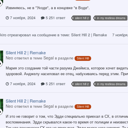
Извиняюсь, не в "Уходе", а в концовке "в Воде".
7 ноября, 2024
5 251 ответ
silent hill 2
in my restless dreams
kiro
отреагировал на сообщение в теме:
Silent Hill 2 | Remake
7 ноября
Silent Hill 2 | Remake
Neo ответил в теме Segal в разделе
Silent Hill
Мария это создание той части разума Джеймса, которое хочет видеть
здоровой. Анджелу насиловал ее отец, набухиваясь перед этим. При
7 ноября, 2024
5 251 ответ
silent hill 2
in my restless dreams
Silent Hill 2 | Remake
Neo ответил в теме Segal в разделе
Silent Hill
И это не говорит о том, что Эдди специально приехал в СХ, в отличи
воспоминания. Эдди скрывался какое-то время от полиции и неизвест
Так что технически СХ его не призывал. Эдди много чего говорит. То 