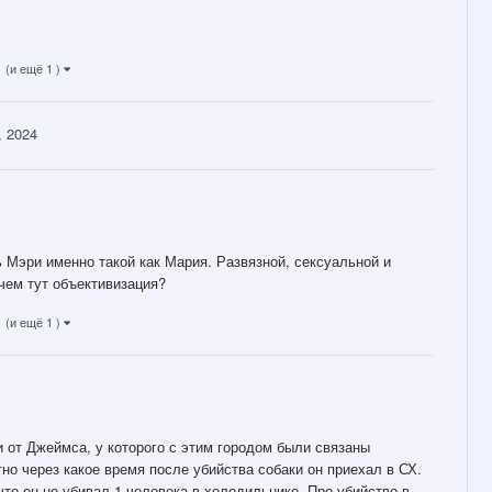
(и ещё 1 )
, 2024
 Мэри именно такой как Мария. Развязной, сексуальной и
чем тут объективизация?
(и ещё 1 )
и от Джеймса, у которого с этим городом были связаны
но через какое время после убийства собаки он приехал в СХ.
что он не убивал 1 человека в холодильнике. Про убийство в...