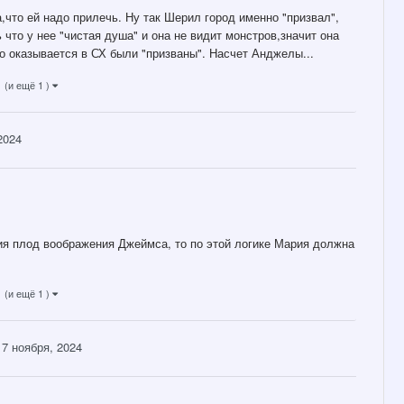
,что ей надо прилечь. Ну так Шерил город именно "призвал",
что у нее "чистая душа" и она не видит монстров,значит она
то оказывается в СХ были "призваны". Насчет Анджелы...
(и ещё 1 )
2024
рия плод воображения Джеймса, то по этой логике Мария должна
(и ещё 1 )
7 ноября, 2024