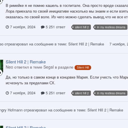
В римейке я не помню кашель в госпитале. Она просто вроде сказала
Лора приехала по своей инициативе насколько мы знаем и если взять 
оказалась по своей воле. Из чего можно сделать вывод,что не все к
7 ноября, 2024
5 251 ответ
silent hill 2
in my restless dreams
eo
отреагировал на сообщение в теме:
Silent Hill 2 | Remake
7 ноября, 
Silent Hill 2 | Remake
Neo ответил в теме Segal в разделе
Silent Hill
Да, но только в самом конце в концовке Мария. Если учесть что Ма
исчезнуть за пределами СХ.
7 ноября, 2024
5 251 ответ
silent hill 2
in my restless dreams
ngry Hofmann
отреагировал на сообщение в теме:
Silent Hill 2 | Remake
Silent Hill 2 | Remake