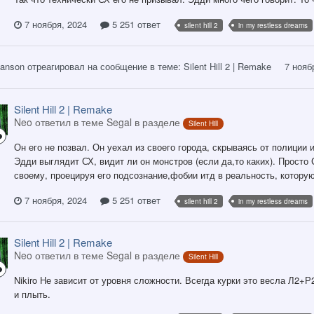
7 ноября, 2024
5 251 ответ
silent hill 2
in my restless dreams
anson
отреагировал на сообщение в теме:
Silent Hill 2 | Remake
7 нояб
Silent Hill 2 | Remake
Neo ответил в теме Segal в разделе
Silent Hill
Он его не позвал. Он уехал из своего города, скрываясь от полиции 
Эдди выглядит СХ, видит ли он монстров (если да,то каких). Просто
своему, проецируя его подсознание,фобии итд в реальность, котору
7 ноября, 2024
5 251 ответ
silent hill 2
in my restless dreams
Silent Hill 2 | Remake
Neo ответил в теме Segal в разделе
Silent Hill
Nikiro Не зависит от уровня сложности. Всегда курки это весла Л2+
и плыть.