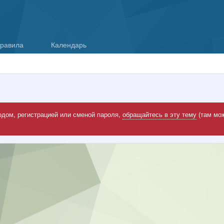
равила
Календарь
одом, регистрацией или сменой пароля,
обращайтесь в эту тему
(там мож