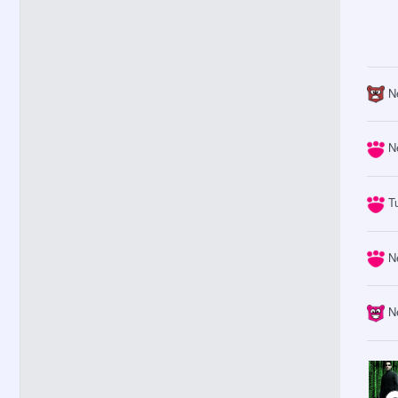
N
N
T
N
N