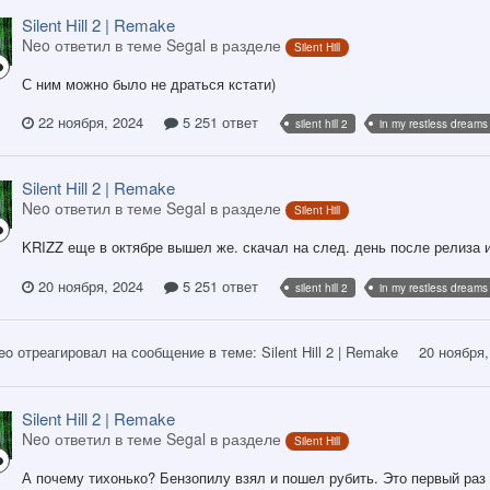
Silent Hill 2 | Remake
Neo ответил в теме Segal в разделе
Silent Hill
С ним можно было не драться кстати)
22 ноября, 2024
5 251 ответ
silent hill 2
in my restless dreams
Silent Hill 2 | Remake
Neo ответил в теме Segal в разделе
Silent Hill
KRIZZ еще в октябре вышел же. скачал на след. день после релиза 
20 ноября, 2024
5 251 ответ
silent hill 2
in my restless dreams
eo
отреагировал на сообщение в теме:
Silent Hill 2 | Remake
20 ноября,
Silent Hill 2 | Remake
Neo ответил в теме Segal в разделе
Silent Hill
А почему тихонько? Бензопилу взял и пошел рубить. Это первый раз 