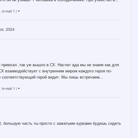
(и ещё 1 )
ря, 2024
и приехал ,так уж вышло в СХ. Насчет ада мы не знаем как для
 СХ взаимодействует с внутренним миром каждого героя по-
ю соответствующий герой видит. Мы лишь встречаем...
(и ещё 1 )
Р2, большую часть ты просто с зажатыми курками будешь сидеть