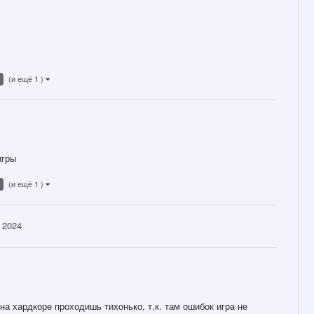
(и ещё 1 )
игры
(и ещё 1 )
 2024
на хардкоре проходишь тихонько, т.к. там ошибок игра не