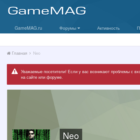
GameMAG.ru
Форумы
Активность
П
Главная
Neo
Уважаемые посетители! Если у вас возникают проблемы с вх
на сайте или форуме.
Neo