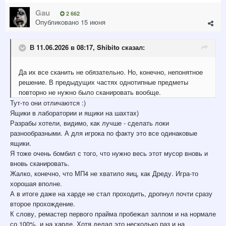
Gau
2 662
Опубликовано
15 июня
В 11.06.2026 в 08:17,
Shibito
сказал:
Да их все сканить не обязательно. Но, конечно, непонятное
решение. В предыдущих частях однотипные предметы
повторно не нужно было сканировать вообще.
Тут-то они отличаются
:)
Ящики в лаборатории и ящики на шахтах)
Разрабы хотели, видимо, как лучше - сделать локи
разнообразными. А для игрока по факту это все одинаковые
ящики.
Я тоже очень бомбил с того, что нужно весь этот мусор вновь и
вновь сканировать.
Жалко, конечно, что МП4 не хватило яиц, как Дреду. Игра-то
хорошая вполне.
А в итоге даже на харде не стал проходить, дропнул почти сразу
второе прохождение.
К слову, ремастер первого прайма пробежал залпом и на нормале
со 100%, и на харде. Хотя делал это несколько раз и на