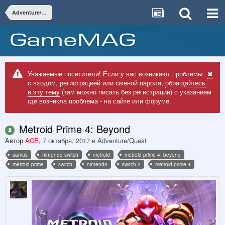
Adventure/Quest
Уважаемые посетители! Если у вас возникают проблемы
с входом, регистрацией или сменой пароля,
обращайтесь
в эту тему
(там можно писать без регистрации) с указанием
где возникла проблема - на сайте или форуме.
Metroid Prime 4: Beyond
Автор
ACE
,
7 октября, 2017
в
Adventure/Quest
samus
nintendo switch
metroid
metroid prime 4: beyond
metroid prime
switch
nintendo
switch 2
metroid prime 4