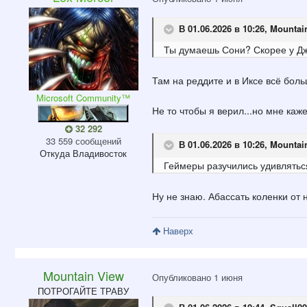
В 01.06.2026 в 10:26,
Mountai
Ты думаешь
Сони? Скорее у Д
Там на реддите и в Иксе всё боль
Microsoft Community™
Не то чтобы я верил...но мне каж
32 292
33 559 сообщений
В 01.06.2026 в 10:26,
Mountai
Откуда
Владивосток
Геймеры
разучились удивляться
Ну не знаю. Абассать коленки от
Наверх
Mountain View
Опубликовано
1 июня
ПОТРОГАЙТЕ ТРАВУ