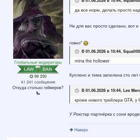
В 01.06.2026 в 10:44,
Squall00
да все норм, делать просто над
Не для вас просто сделано, вот и
говно"
В 01.06.2026 в 10:44,
Squall00
mina the hollower
Глобальные модераторы
Куплено и тема запилена сто лет 
99 250
41 241 сообщение
Откуда
столько геймеров?
В 01.06.2026 в 10:44,
Lex Mer
🐍
кроме нового трейлера GTA, у 
У Рокстар партнёрка с сони вроде
Наверх