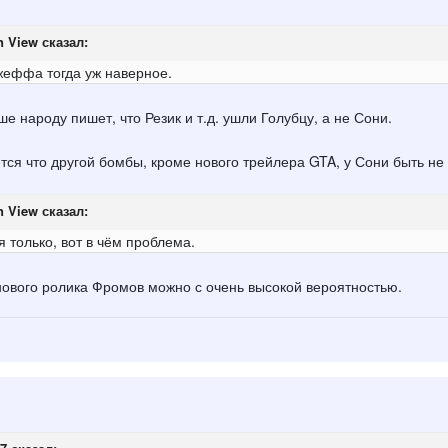
n View
сказал:
жеффа тогда уж наверное.
ше народу пишет, что Резик и т.д. ушли Голубцу, а не Сони.
ется что другой бомбы, кроме нового трейлера GTA, у Сони быть не
n View
сказал:
 только, вот в чём проблема.
 нового ролика Фромов можно с очень высокой вероятностью.