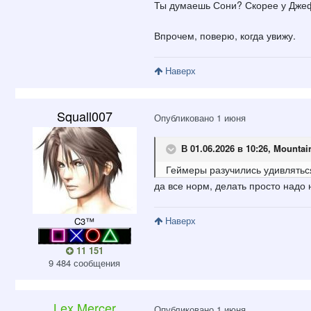
Ты думаешь Сони? Скорее у Дже
Впрочем, поверю, когда увижу.
Наверх
Squall007
Опубликовано
1 июня
В 01.06.2026 в 10:26,
Mountai
Геймеры разучились удивляться
да все норм, делать просто надо н
Наверх
C3™
11 151
9 484 сообщения
Lex Mercer
Опубликовано
1 июня