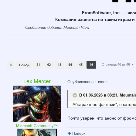
FromSoftware, Inc. — яп
Компания известна по таким играм и се
Сообщение добавил Mountain View
Страница 46 из 46
41
42
43
44
45
46
НАЗАД
Lex Mercer
Опубликовано
1 июня
В 01.06.2026 в 08:21,
Mountai
Абстрактное
фэнтази", о которо
Почти уверен, что анонс от фромо
Microsoft Community™
Наверх