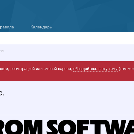
равила
Календарь
nc.
одом, регистрацией или сменой пароля,
обращайтесь в эту тему
(там мож
c.