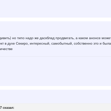
ить) но типо надо же даскблад продвигать, а каком анонсе может
кт в духе Секиро, интересный, самобытный, собственно это и был
ичестве
7
сказал: