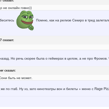
7
сказал:
о не онлайн говно))
 беситесь
Помню, как на релизе Секиро в тред залетали
7
сказал:
назад. Но речь скорее была о геймерах в целом, а не про Фромов.
cer
сказал:
Сони быть не может.
 же по гта6. Ну хз, зато кинотеатры вон и билеты + меню с Rage Pi