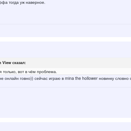
ффа тогда уж наверное.
n View
сказал:
 только, вот в чём проблема.
е онлайн говно)) сейчас играю в mina the hollower новинку словно 