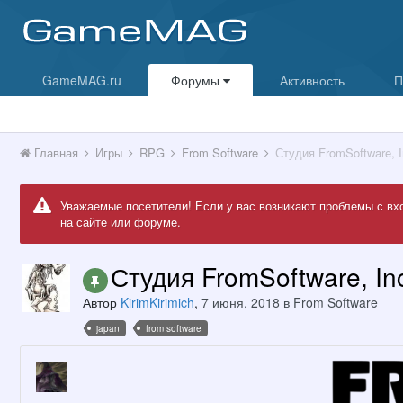
GameMAG.ru
Форумы
Активность
П
Главная
Игры
RPG
From Software
Студия FromSoftware, I
Уважаемые посетители! Если у вас возникают проблемы с вх
на сайте или форуме.
Студия FromSoftware, In
Автор
KirimKirimich
,
7 июня, 2018
в
From Software
japan
from software