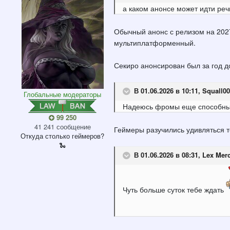
а каком анонсе может идти реч
Обычный анонс с релизом на 2027.
мультиплатформенный.
Секиро анонсирован был за год д
В 01.06.2026 в 10:11,
Squall00
Глобальные модераторы
Надеюсь фромы еще способны 
99 250
41 241 сообщение
Геймеры разучились удивляться т
Откуда
столько геймеров?
🐍
В 01.06.2026 в 08:31,
Lex Mer
Чуть больше суток тебе ждать