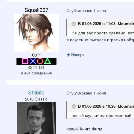
Squall007
Опубликовано
1 июня
В 01.06.2026 в 11:08,
Mountai
Не для вас просто сделано, во
я искренне пытался играть в най
Наверх
C3™
11 151
9 484 сообщения
Shibito
Опубликовано
1 июня
2016 Classic
В 01.06.2026 в 10:26,
Mountai
новый мультиплатформенный
новый Кингс Филд