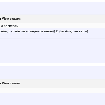
n View
сказал:
т и беситесь
трейн, онлайн говно пережованное)) В Даскблад не верю)
n View
сказал: