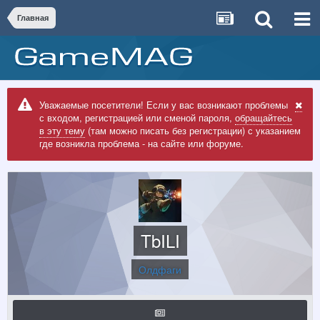
Главная
Уважаемые посетители! Если у вас возникают проблемы
с входом, регистрацией или сменой пароля,
обращайтесь
в эту тему
(там можно писать без регистрации) с указанием
где возникла проблема - на сайте или форуме.
TbILI
Олдфаги