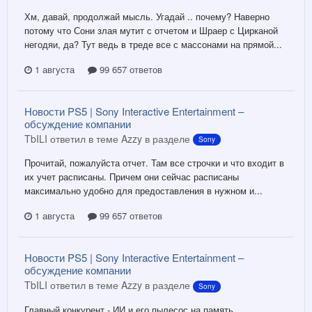
Хм, давай, продолжай мысль. Угадай .. почему? Наверно
потому что Сони злая мутит с отчетом и Шраер с Цирканой
негодяи, да? Тут ведь в треде все с массонами на прямой...
1 августа
99 657 ответов
Новости PS5 | Sony Interactive Entertainment –
обсуждение компании
TbILI ответил в теме Azzy в разделе
Sony
Прочитай, пожалуйста отчет. Там все строчки и что входит в
их учет расписаны. Причем они сейчас расписаны
максимально удобно для предоставления в нужном и...
1 августа
99 657 ответов
Новости PS5 | Sony Interactive Entertainment –
обсуждение компании
TbILI ответил в теме Azzy в разделе
Sony
Главный конкурент - ИИ и его пылесос на память.