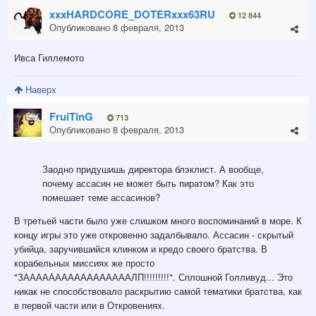
xxxHARDCORE_DOTERxxx63RU
12 844
Опубликовано
8 февраля, 2013
Ивса Гиллемото
Наверх
FruiTinG
713
Опубликовано
8 февраля, 2013
Заодно придушишь директора блэклист. А вообще,
почему ассасин не может быть пиратом? Как это
помешает теме ассасинов?
В третьей части было уже слишком много воспоминаний в море. К
концу игры это уже откровенно задалбывало. Ассасин - скрытый
убийца, заручившийся клинком и кредо своего братства. В
корабельных миссиях же просто
"ЗАААААААААААААААААЛП!!!!!!!!!". Сплошной Голливуд... Это
никак не способствовало раскрытию самой тематики братства, как
в первой части или в Откровениях.