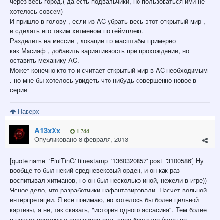
через весь город.( да есть подвальчики, но пользоваться ими не
хотелось совсем)
И пришло в голову , если из AC убрать весь этот открытый мир ,
и сделать его таким хитменом по геймплею.
Разделить на миссии , локации по масштабы примерно
как Масиаф , добавить вариативность при прохождении, но
оставить механику AC.
Может конечно кто-то и считает открытый мир в AC необходимым
, но мне бы хотелось увидеть что нибудь совершенно новое в
серии.
Наверх
A13xXx
1 744
Опубликовано
8 февраля, 2013
[quote name='FruiTinG' timestamp='1360320857' post='3100586'] Ну
вообще-то был некий средневековый орден, и он как раз
воспитывал хитманов, но он был несколько иной, нежели в игре))
Ясное дело, что разработчики нафантазировали. Насчет вольной
интерпретации. Я все понимаю, но хотелось бы более цельной
картины, а не, так сказать, "история одного ассасина". Тем более
в нашем времени у ассасинов есть свое братство (судя по