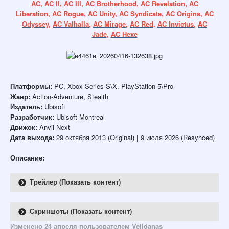
AC
,
AC II
,
AC III
,
AC Brotherhood
,
AC Revelation
,
AC
Liberation
,
AC Rogue
,
AC Unity
,
AC Syndicate
,
AC Origins
,
AC
Odyssey
,
AC Valhalla
,
AC Mirage
,
AC Red
,
AC Invictus
,
AC
Jade
,
AC Hexe
Платформы:
PC, Xbox Series S\X, PlayStation 5\Pro
Жанр:
Action-Adventure, Stealth
Издатель:
Ubisoft
Разработчик:
Ubisoft Montreal
Движок:
Anvil Next
Дата выхода:
29 октября 2013 (Original)
|
9 июля 2026 (Resynced)
Описание:
Трейлер (Показать контент)
Скриншоты (Показать контент)
Изменено
24 апреля
пользователем Velldanas