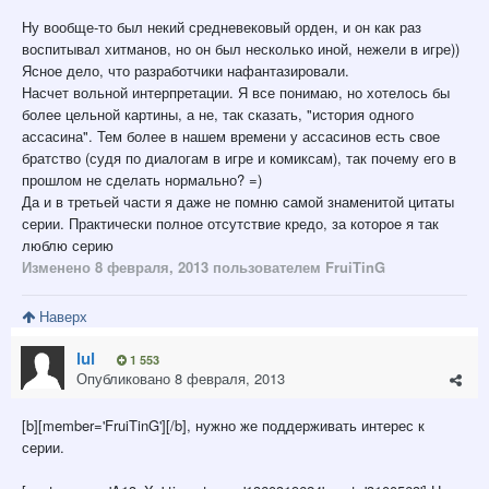
Ну вообще-то был некий средневековый орден, и он как раз
воспитывал хитманов, но он был несколько иной, нежели в игре))
Ясное дело, что разработчики нафантазировали.
Насчет вольной интерпретации. Я все понимаю, но хотелось бы
более цельной картины, а не, так сказать, "история одного
ассасина". Тем более в нашем времени у ассасинов есть свое
братство (судя по диалогам в игре и комиксам), так почему его в
прошлом не сделать нормально? =)
Да и в третьей части я даже не помню самой знаменитой цитаты
серии. Практически полное отсутствие кредо, за которое я так
люблю серию
Изменено
8 февраля, 2013
пользователем FruiTinG
Наверх
lul
1 553
Опубликовано
8 февраля, 2013
[b][member='FruiTinG'][/b], нужно же поддерживать интерес к
серии.