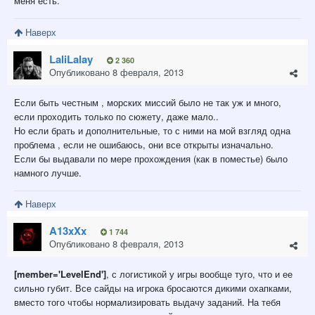
меня есть.
Наверх
LaliLalay
2 360
Опубликовано
8 февраля, 2013
Если быть честным , морских миссий было не так уж и много,
если проходить только по сюжету, даже мало..
Но если брать и дополнительные, то с ними на мой взгляд одна
проблема , если не ошибаюсь, они все открыты изначально.
Если бы выдавали по мере прохождения (как в поместье) было
намного лучше.
Наверх
A13xXx
1 744
Опубликовано
8 февраля, 2013
[member='LevelEnd']
, с логистикой у игры вообще туго, что и ее
сильно губит. Все сайды на игрока бросаются дикими охапками,
вместо того чтобы нормализировать выдачу заданий. На тебя