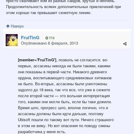
просто сваливают ком из разных сайдов, крутых и неочень.
Продолжительность всяких дополнительных приключений при
этом хорошо так превышает сюжетную линию.
Наверх
FruiTinG
713
Опубликовано
8 февраля, 2013
[member='FruiTinG']
, позволь не согласится. во-
первых, ассасины никогда не были такими, какими
они показаны в первой части. Никакого древнего
ордена, воспитывающего средневековых хитманов
не было. Во-вторых, ассасины были уничтожены
задолго до 18 века, так что все, что уже в сюжете
после второй части — это вольная интерпретация
того, какими они могли быть, если бы таки дожили.
Время шло, прогресс шло, вполне логично, что и
ассасины должны были идти дальше, поэтому
Ubisoft пошли по такому вот пути. Ничего страшного
в этом не вижу. Но вот опасения по поводу смены
разработчика у меня есть.