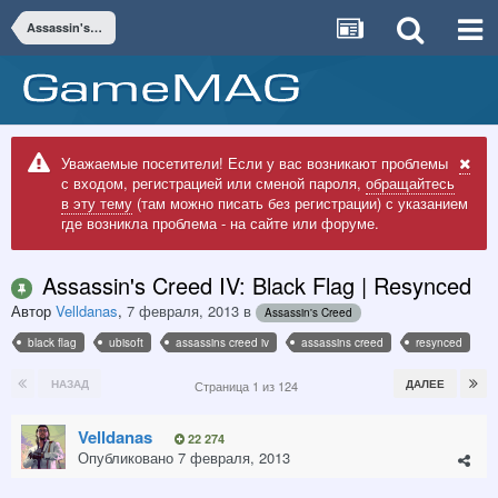
Assassin's Creed
Уважаемые посетители! Если у вас возникают проблемы
с входом, регистрацией или сменой пароля,
обращайтесь
в эту тему
(там можно писать без регистрации) с указанием
где возникла проблема - на сайте или форуме.
Assassin's Creed IV: Black Flag | Resynced
Автор
Velldanas
,
7 февраля, 2013
в
Assassin's Creed
black flag
ubisoft
assassins creed iv
assassins creed
resynced
НАЗАД
ДАЛЕЕ
Страница 1 из 124
Velldanas
22 274
Опубликовано
7 февраля, 2013