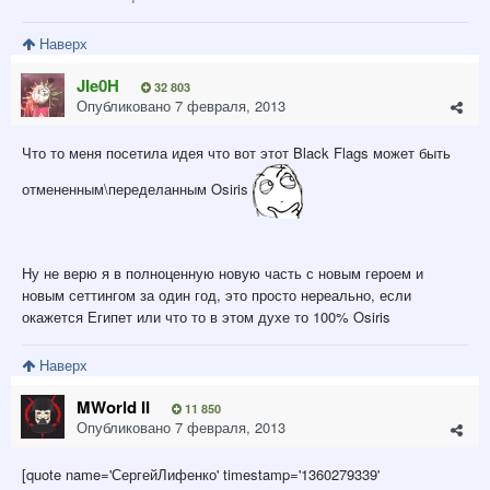
Наверх
JIe0H
32 803
Опубликовано
7 февраля, 2013
Что то меня посетила идея что вот этот Black Flags может быть
отмененным\переделанным Osiris
Ну не верю я в полноценную новую часть с новым героем и
новым сеттингом за один год, это просто нереально, если
окажется Египет или что то в этом духе то 100% Osiris
Наверх
MWorld II
11 850
Опубликовано
7 февраля, 2013
[quote name='СергейЛифенко' timestamp='1360279339'