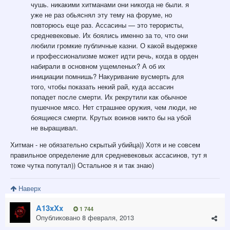
чушь. никакими хитманами они никогда не были. я
уже не раз обьяснял эту тему на форуме, но
повторюсь еще раз. Ассасины — это терористы,
средневековые. Их боялись именно за то, что они
любили громкие публичные казни. О какой выдержке
и профессионализме может идти речь, когда в орден
набирали в основном ущемленых? А об их
инициации помнишь? Накуривание вусмерть для
того, чтобы показать некий рай, куда ассасин
попадет после смерти. Их рекрутили как обычное
пушечное мясо. Нет страшнее оружия, чем люди, не
боящиеся смерти. Крутых воинов никто бы на убой
не выращивал.
Хитман - не обязательно скрытый убийца)) Хотя и не совсем
правильное определение для средневековых ассасинов, тут я
тоже чутка попутал)) Остальное я и так знаю)
Наверх
A13xXx
1 744
Опубликовано
8 февраля, 2013