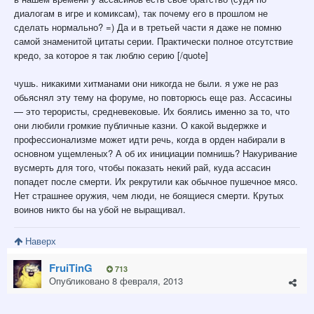
диалогам в игре и комиксам), так почему его в прошлом не
сделать нормально? =) Да и в третьей части я даже не помню
самой знаменитой цитаты серии. Практически полное отсутствие
кредо, за которое я так люблю серию [/quote]
чушь. никакими хитманами они никогда не были. я уже не раз
обьяснял эту тему на форуме, но повторюсь еще раз. Ассасины
— это терористы, средневековые. Их боялись именно за то, что
они любили громкие публичные казни. О какой выдержке и
профессионализме может идти речь, когда в орден набирали в
основном ущемленых? А об их инициации помнишь? Накуривание
вусмерть для того, чтобы показать некий рай, куда ассасин
попадет после смерти. Их рекрутили как обычное пушечное мясо.
Нет страшнее оружия, чем люди, не боящиеся смерти. Крутых
воинов никто бы на убой не выращивал.
Наверх
FruiTinG
713
Опубликовано
8 февраля, 2013