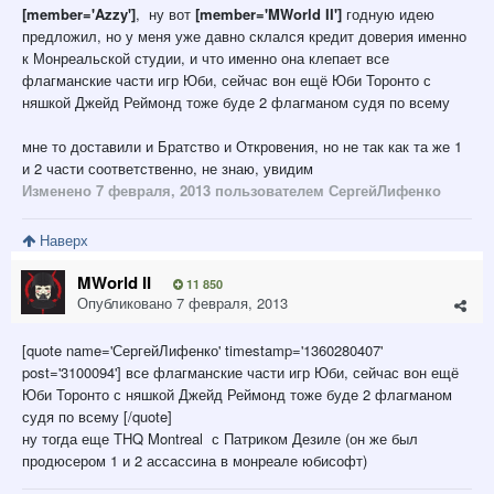
[member='Azzy']
, ну вот
[member='MWorld II']
годную идею
предложил, но у меня уже давно склался кредит доверия именно
к Монреальской студии, и что именно она клепает все
флагманские части игр Юби, сейчас вон ещё Юби Торонто с
няшкой Джейд Реймонд тоже буде 2 флагманом судя по всему
мне то доставили и Братство и Откровения, но не так как та же 1
и 2 части соответственно, не знаю, увидим
Изменено
7 февраля, 2013
пользователем СергейЛифенко
Наверх
MWorld II
11 850
Опубликовано
7 февраля, 2013
[quote name='СергейЛифенко' timestamp='1360280407'
post='3100094'] все флагманские части игр Юби, сейчас вон ещё
Юби Торонто с няшкой Джейд Реймонд тоже буде 2 флагманом
судя по всему [/quote]
ну тогда еще THQ Montreal с Патриком Дезиле (он же был
продюсером 1 и 2 ассассина в монреале юбисофт)