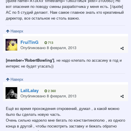
[quote name='A13xXx' timestamp='1360319624' post='3100563'] Но
вот опасения по поводу смены разработчика у меня есть. [/quote]
АС по 5 студий делают. Нам самое главное знать кто креативный
директор, все остальное не столь важно.
Наверх
FruiTinG
713
Опубликовано
8 февраля, 2013
[member='RobertBowling']
, не надо клепать по ассасину в год и
интерес не будет угасать))
Наверх
LaliLalay
2 360
Опубликовано
8 февраля, 2013
Ещё во время прохождения откровений, думал , а какой можно
было бы сделать новую часть.
Очень сильно надоело мне бегать по константинополю , из одного
конца в другой , чтобы посмотреть заставку и бежать обратно