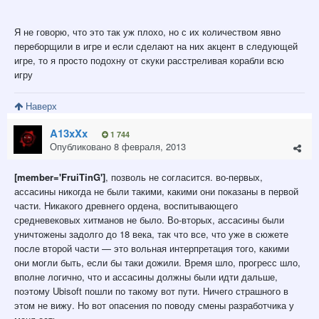
Я не говорю, что это так уж плохо, но с их количеством явно
переборщили в игре и если сделают на них акцент в следующей
игре, то я просто подохну от скуки расстреливая корабли всю
игру
Наверх
A13xXx
1 744
Опубликовано
8 февраля, 2013
[member='FruiTinG']
, позволь не согласится. во-первых,
ассасины никогда не были такими, какими они показаны в первой
части. Никакого древнего ордена, воспитывающего
средневековых хитманов не было. Во-вторых, ассасины были
уничтожены задолго до 18 века, так что все, что уже в сюжете
после второй части — это вольная интерпретация того, какими
они могли быть, если бы таки дожили. Время шло, прогресс шло,
вполне логично, что и ассасины должны были идти дальше,
поэтому Ubisoft пошли по такому вот пути. Ничего страшного в
этом не вижу. Но вот опасения по поводу смены разработчика у