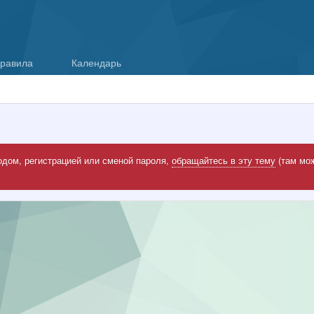
равила
Календарь
одом, регистрацией или сменой пароля,
обращайтесь в эту тему
(там мож