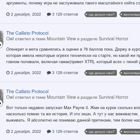
аргументы, почему игра не заслуживала такого масштабного хейта с
2 декабря, 2022
3 129 ответов
где деньги глен?
вентиляци
The Callisto Protocol
Owl ответил в теме Mountain View в разделе
Survival Horror
Опенкрит и мета сравнялись в оценке в 76 баллов пока. Держу в ку
которая имела некоторые огрехи технически на старте, но какой же п
говном поливали, включая гамак(привет XTR), который всех с пеной у
2 декабря, 2022
3 129 ответов
где деньги глен?
вентиляци
The Callisto Protocol
Owl ответил в теме Mountain View в разделе
Survival Horror
Вот только недавно запускал Max Payne 3. Жми на курок сколько вле
насколько помню та же история. И это экшн. А тут у нас виживастик,
выживать. Я абсолютно не понимаю данной претензии, тем более нас
2 декабря, 2022
3 129 ответов
где деньги глен?
вентиляци