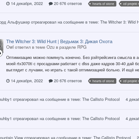
14 декабря, 2022
20 676 ответов
hearts of stone
cd projekt 
орд Альфушкер
отреагировал на сообщение в теме:
The Witcher 3: Wild 
The Witcher 3: Wild Hunt | Ведьмак 3: Дикая Охота
Owl ответил в теме Ozu в разделе
RPG
Оптимизацию можно помянуть конечно. Без рэйтрейсинга смысла в ап
моей rtx3070ti с просадками работает с dlss даже кадров 30-40 дай 
выглядит с лучами, но играть с такой оптимизацией больно. И ещё н
14 декабря, 2022
20 676 ответов
hearts of stone
cd projekt 
buhby1
отреагировал на сообщение в теме:
The Callisto Protocol
4 дека
buhby1
отреагировал на сообщение в теме:
The Callisto Protocol
4 дека
ountain View
отреагировал на сообщение в теме:
The Callisto Protocol
2