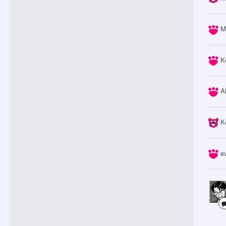
M
K
A
K
e