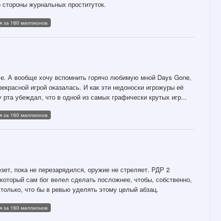
о стороны журнальных проституток.
я за 160 миллионов
рсе. А вообще хочу вспомнить горячо любимую мной Days Gone,
рекрасной игрой оказалась. И как эти недоноски игрожуры её
 рта убеждал, что в одной из самых графически крутых игр...
я за 160 миллионов
зет, пока не перезарядился, оружие не стреляет. РДР 2
 который сам бог велел сделать посложнее, чтобы, собственно,
только, что бы в ревью уделять этому целый абзац.
я за 160 миллионов