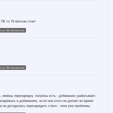
на ПК то 79 баллов стоит
я за 160 миллионов
я за 160 миллионов
шь. жмёшь перезарядку. патроны есть - добивание срабатывает.
резаряжать в добиваниях, если она этого не делает во время
а не догодалась перезарядить ствол - твои уже проблемы.