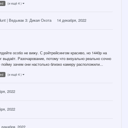
(и ещё 4 )
red
Hunt | Ведьмак 3: Дикая Охота
14 декабря, 2022
дейте особо не вижу. С рэйтрейсингом красиво, но 1440p на
бог выдаёт. Разочарование, потому что визуально реально сочно
е пойму зачем они настолько близко камеру расположили...
(и ещё 4 )
red
бря, 2022
бря, 2022
 декабря, 2022