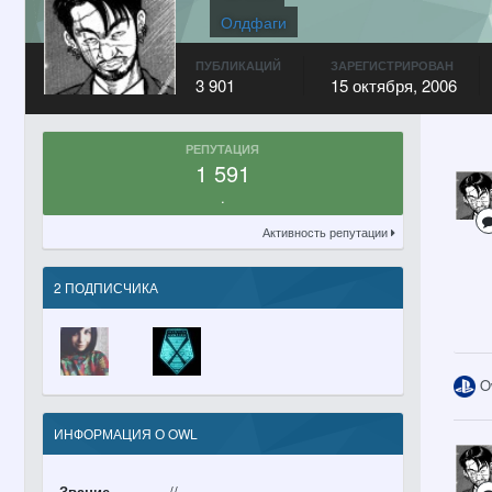
Олдфаги
ПУБЛИКАЦИЙ
ЗАРЕГИСТРИРОВАН
3 901
15 октября, 2006
РЕПУТАЦИЯ
1 591
.
Активность репутации
2 ПОДПИСЧИКА
O
ИНФОРМАЦИЯ О OWL
Звание
//