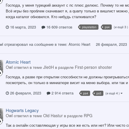
Господа, у меня турецкий аккаунт с пс плюс делюкс. Почему то не мо
Всё игры без проблем скачивают я, а quarry только в вишлист можно
когда каталог обновился. Кто нибудь сталкивался?
16 марта, 2023
16 609 ответов
(и ещё 3 )
playstation
ps4
wl
отреагировал на сообщение в теме:
Atomic Heart
26 февраля, 2023
Atomic Heart
Owl ответил в теме JIe0H в разделе
First-person shooter
Господа, а разве при открытии способности не должны проигрываться
посмотреть, он только в миниатюре висит на меню выбора. или так 
26 февраля, 2023
2 914 ответа
(и ещё 4 )
ps4
ps5
Hogwarts Legacy
Owl ответил в теме Old Hastur в разделе
RPG
Так а онлайн составляющая у игры все же есть или нет? Или чисто с