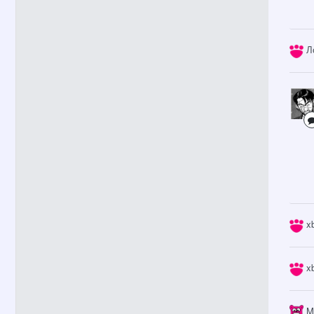
Л
x
x
M