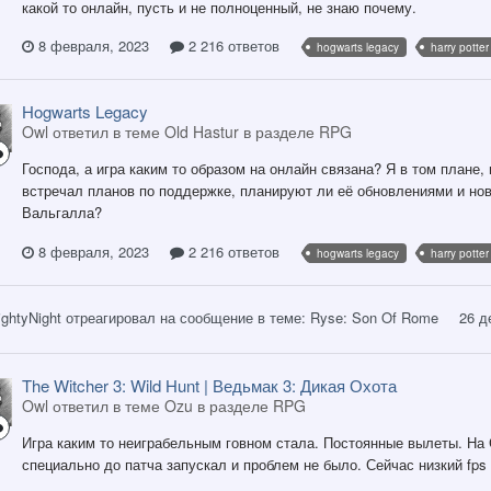
какой то онлайн, пусть и не полноценный, не знаю почему.
8 февраля, 2023
2 216 ответов
hogwarts legacy
harry potter
Hogwarts Legacy
Owl ответил в теме Old Hastur в разделе
RPG
Господа, а игра каким то образом на онлайн связана? Я в том плане, 
встречал планов по поддержке, планируют ли её обновлениями и но
Вальгалла?
8 февраля, 2023
2 216 ответов
hogwarts legacy
harry potter
ightyNight
отреагировал на сообщение в теме:
Ryse: Son Of Rome
26 д
The Witcher 3: Wild Hunt | Ведьмак 3: Дикая Охота
Owl ответил в теме Ozu в разделе
RPG
Игра каким то неиграбельным говном стала. Постоянные вылеты. На
специально до патча запускал и проблем не было. Сейчас низкий fps