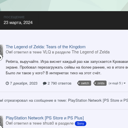
ПОСЕЩЕНИЕ
23 марта, 2024
The Legend of Zelda: Tears of the Kingdom
Owl ответил в теме VLQ в разделе
The Legend of Zelda
Ребята, выручайте. Игра виснет каждый раз как запускается Кровава
экране. Пробовал перезагружать сейвы на более ранние, но в итоге вс
Было ли такое у кого? В интернетах тихо на этот счёт.
7 декабря, 2023
2 790 ответов
(и ещё 5 )
switch
zelda
wl
отреагировал на сообщение в теме:
PlayStation Network [PS Store и PS
PlayStation Network [PS Store и PS Plus]
Owl ответил в теме shua0 в разделе
Sony