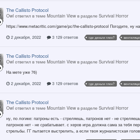
The Callisto Protocol
Owl ответил в теме Mountain View в разделе
Survival Horror
https://www.metacritic.com/game/pc/the-callisto-protocol Погодите, ну 
2 декабря, 2022
3 129 ответов
где деньги глен?
вентиляци
The Callisto Protocol
Owl ответил в теме Mountain View в разделе
Survival Horror
На мете уже 76)
2 декабря, 2022
3 129 ответов
где деньги глен?
вентиляци
The Callisto Protocol
Owl ответил в теме Mountain View в разделе
Survival Horror
ну, по логике: патроны есть - стреляешь, патронов нет - не стреляе
патронов нет - не срабатывает. с херов игра должна сама за тебя пе
стрельбы. ГГ пытается выстрелить, а если твоя журналистская голов