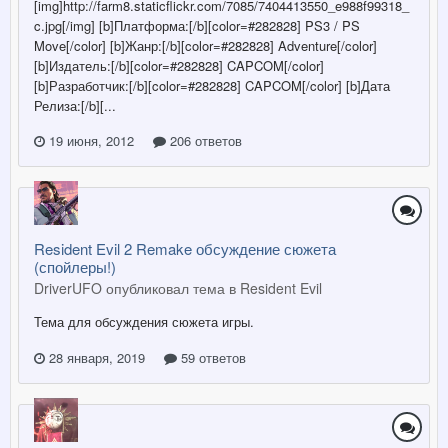
[img]http://farm8.staticflickr.com/7085/7404413550_e988f99318_
c.jpg[/img] [b]Платформа:[/b][color=#282828] PS3 / PS
Move[/color] [b]Жанр:[/b][color=#282828] Adventure[/color]
[b]Издатель:[/b][color=#282828] CAPCOM[/color]
[b]Разработчик:[/b][color=#282828] CAPCOM[/color] [b]Дата
Релиза:[/b][...
19 июня, 2012
206 ответов
Resident Evil 2 Remake обсуждение сюжета
(спойлеры!)
DriverUFO опубликовал тема в
Resident Evil
Тема для обсуждения сюжета игры.
28 января, 2019
59 ответов