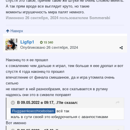
спустя это такое, причем такие же штуки не очень сложно менять.
А так прям вроде все выглядит круто, но такие
моменты игрушечность мира палят немного.
Изменено
26 сентября, 2024
пользователем Sommersbi
Наверх
Ligfip1
15 340
Опубликовано
26 сентября, 2024
Наконец-то я ее прошел
к сожалению чем дальше я играл, тем больше я еее дропал и вот
спустя 4 года наконец-то прошел
впечатление от финала смешанное, да и игра утомила очень
сильно
не хватает в ней разнообразия, все скатывается в рутину
надеюсь они это в сиквеле поправят
В 09.05.2022 в 09:17,
.l1te
сказал:
всё так
Fluggaenkoecchicebolsen
жаль в сути своей это юбидрочильня с аванпостиками
Вот именно