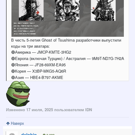
В честь 5-летия Ghost of Tsushima разработчики выпустили
коды на три аватара:
Америка — JMCP-KMTE-3HG2
🔵
Европа (включая Турцию) / Австралия — 9M9T-ND7G-7H2A
🔵
Япония — JF28-69XM-EA95
🔵
Корея — X3BP-MKG5-AQ6R
🔵
Азия — HBE4-B797-AKME
🔵
Изменено
17 июля, 2025
пользователем IDN
Наверх
delphin