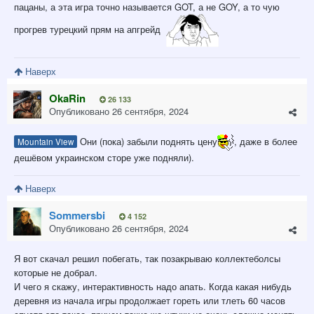
пацаны, а эта игра точно называется GOT, а не GOY, а то чую
прогрев турецкий прям на апгрейд
Наверх
OkaRin
26 133
Опубликовано
26 сентября, 2024
Они (пока) забыли поднять цену
, даже в более
Mountain View
дешёвом украинском сторе уже подняли).
Наверх
Sommersbi
4 152
Опубликовано
26 сентября, 2024
Я вот скачал решил побегать, так позакрываю коллектеболсы
которые не добрал.
И чего я скажу, интерактивность надо апать. Когда какая нибудь
деревня из начала игры продолжает гореть или тлеть 60 часов