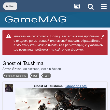
Action
Уважаемые посетители! Если у вас возникают проблемы
с входом, регистрацией или сменой пароля,
обращайтесь
в эту тему
(там можно писать без регистрации) с указанием
где возникла проблема - на сайте или форуме.
Ghost of Tsushima
Автор
Sh1nn
,
30 октября, 2017
в
Action
ghost of tsushima
ps5
ps4
Ghost of Tsushima |
Ghost of Yōtei