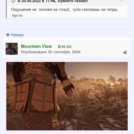
В 20.05.2022 в 17:48,
Хуанито
сказал:
Ощущения
не
по
хожи на тлоу2,
тупо смотришь на тит
ры,
пуст
о
Наверх
Mountain View
99 250
Опубликовано
30 сентября, 2024