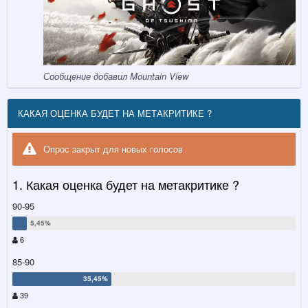
Сообщение добавил Mountain View
КАКАЯ ОЦЕНКА БУДЕТ НА МЕТАКРИТИКЕ ?
Опрос закрыт для новых голосов
1. Какая оценка будет на метакритике ?
90-95
6
85-90
39