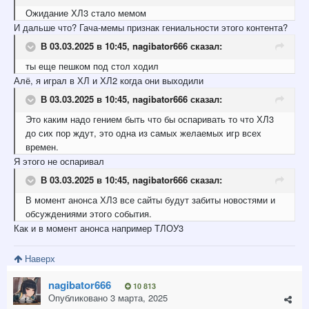
Ожидание
ХЛ3 стало мемом
И дальше что? Гача-мемы признак гениальности этого контента?
В 03.03.2025 в 10:45,
nagibator666
сказал:
ты еще пешком под стол
ходил
Алё, я играл в ХЛ и ХЛ2 когда они выходили
В 03.03.2025 в 10:45,
nagibator666
сказал:
Это каким надо гением быть что бы оспаривать то что ХЛ3
до сих пор ждут, это
одна из самых желаемых игр всех
времен.
Я этого не оспаривал
В 03.03.2025 в 10:45,
nagibator666
сказал:
В момент анонса ХЛ3 все сайты будут забиты новостями и
обсуждениями этого события.
Как и в момент анонса например ТЛОУ3
Наверх
nagibator666
10 813
Опубликовано
3 марта, 2025