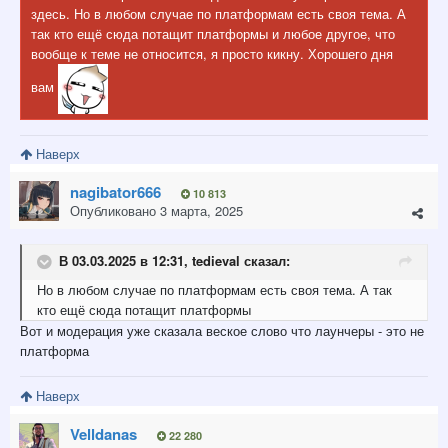
здесь. Но в любом случае по платформам есть своя тема. А
так кто ещё сюда потащит платформы и любое другое, что
вообще к теме не относится, я просто кикну. Хорошего дня
вам
Наверх
nagibator666
10 813
Опубликовано
3 марта, 2025
В 03.03.2025 в 12:31,
tedieval
сказал:
Но
в любом случае по платформам есть своя
тем
а. А так
кто ещё сюда потащит платформы
Вот и модерация уже сказала веское слово что лаунчеры - это не
платформа
Наверх
Velldanas
22 280