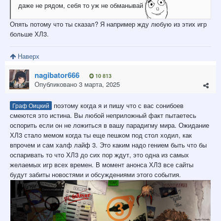
даже не рядом, себя то уж не обманывай
Опять потому что ты сказал? Я например жду любую из этих игр
больше ХЛ3.
Наверх
nagibator666
10 813
Опубликовано
3 марта, 2025
поэтому когда я и пишу что с вас сонибоев
Граф Оицкий
смеются это истина. Вы любой неприложный факт пытаетесь
оспорить если он не ложиться в вашу парадигму мира. Ожидание
ХЛ3 стало мемом когда ты еще пешком под стол ходил, как
впрочем и сам халф лайф 3. Это каким надо гением быть что бы
оспаривать то что ХЛ3 до сих пор ждут, это одна из самых
желаемых игр всех времен. В момент анонса ХЛ3 все сайты
будут забиты новостями и обсуждениями этого события.