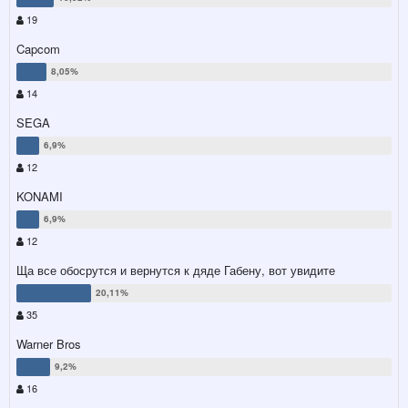
19
Capcom
14
SEGA
12
KONAMI
12
Ща все обосрутся и вернутся к дяде Габену, вот увидите
35
Warner Bros
16