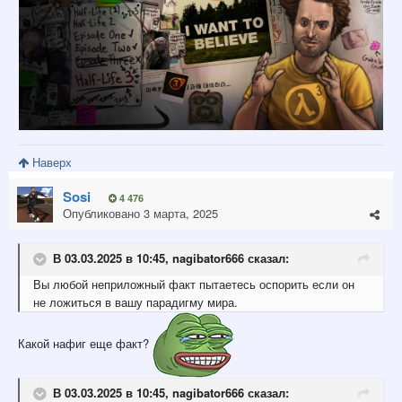
Наверх
Sosi
4 476
Опубликовано
3 марта, 2025
В 03.03.2025 в 10:45,
nagibator666
сказал:
Вы
любой неприложный
факт пытаетесь
оспорить
если
он
не ложиться
в вашу парадигму мира.
Какой нафиг еще факт?
В 03.03.2025 в 10:45,
nagibator666
сказал: