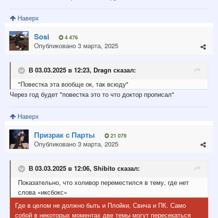
Наверх
Sosi
4 476
Опубликовано
3 марта, 2025
В 03.03.2025 в 12:23,
Dragn
сказал:
"Повестка
эта вообще ок
, так всюду"
Через год будет "повестка это то что доктор прописал"
Наверх
Призрак с Парты
21 079
Опубликовано
3 марта, 2025
В 03.03.2025 в 12:06,
Shibito
сказал:
Показательно
, что холивор переместился в тему, где нет
слова «иксбокс»
Где в целом не должно быть и Плойки, Свича и ПК. Само
собой в некоторых моментах две темы могут пересекаться