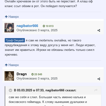
Онлайн хрючевом он от этого быть не перестает. А клаш оф
кланс ссыт обоим в рот. Он победил получается?
Наверх
nagibator666
10 813
Опубликовано
3 марта, 2025
я сам не любитель онлайна, но такого
Граф Оицкий
предубеждения к этому виду досуга у меня нет. Люди играют,
значит им нравиться. Игроки не обязаны любить только сингл
хрючево.
Наверх
Dragn
23 545
Опубликовано
3 марта, 2025
В 03.03.2025 в 07:33,
nagibator666
сказал:
сам же себя и слил. Большая часть именно калька и
боксовского геймпада. К слову нынешние дуалшоки и