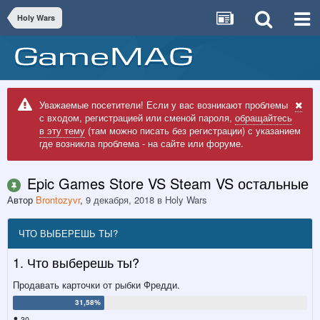
Holy Wars
Уважаемые посетители! Если у вас возникают проблемы
с входом, регистрацией или сменой пароля,
обращайтесь
в эту тему
(там можно писать без регистрации) с указанием
где возникла проблема - на сайте или форуме.
Epic Games Store VS Steam VS остальные
Автор
Brontozyvr
,
9 декабря, 2018
в
Holy Wars
ЧТО ВЫБЕРЕШЬ ТЫ?
1. Что выберешь ты?
Продавать карточки от рыбки Фредди.
30