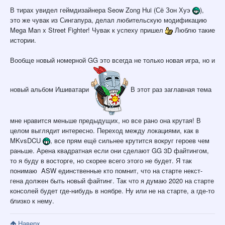
В тирах увидел геймдизайнера Seow Zong Hui (Сё Зон Хуэ
),
это же чувак из Сингапура, делал любительскую модификацию
Mega Man x Street Fighter! Чувак к успеху пришел
Люблю такие
истории.
Вообще новый номерной GG это всегда не только новая игра, но и
новый альбом Ишиватари
В этот раз заглавная тема
мне нравится меньше предыдущих, но все рано она крутая! В
целом выглядит интересно. Переход между локациями, как в
MKvsDCU
, все прям ещё сильнее крутится вокруг героев чем
раньше. Арена квадратная если они сделают GG 3D файтингом,
то я буду в восторге, но скорее всего этого не будет. Я так
понимаю ASW единственные кто помнит, что на старте некст-
гена должен быть новый файтинг. Так что я думаю 2020 на старте
консолей будет где-нибудь в ноябре. Ну или не на старте, а где-то
близко к нему.
Наверх