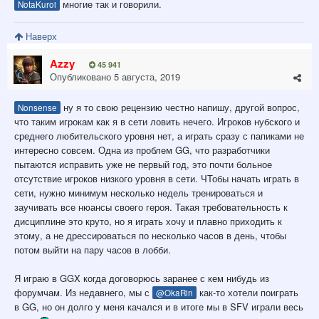
многие так и говорили.
NotaKuroi
Наверх
Azzy
45 941
Опубликовано
5 августа, 2019
ну я то свою рецензию честно напишу, другой вопрос,
Nonsense
что таким игрокам как я в сети ловить нечего. Игроков нубского и
среднего любительского уровня нет, а играть сразу с папиками не
интересно совсем. Одна из проблем GG, что разработчики
пытаются исправить уже не первый год, это почти больное
отсутствие игроков низкого уровня в сети. ЧТобы начать играть в
сети, нужно минимум несколько недель тренироваться и
заучивать все нюансы своего героя. Такая требовательность к
дисциплине это круто, но я играть хочу и плавно приходить к
этому, а не дрессироваться по несколько часов в день, чтобы
потом выйти на пару часов в лобби.
Я играю в GGX когда договорюсь заранее с кем нибудь из
форумчам. Из недавнего, мы с
как-то хотели поиграть
@OkaRin
в GG, но он долго у меня качался и в итоге мы в SFV играли весь