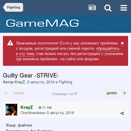
Fighting
Уважаемые посетители! Если у вас возникают проблемы
с входом, регистрацией или сменой пароля,
обращайтесь
в эту тему
(там можно писать без регистрации) с указанием
где возникла проблема - на сайте или форуме.
Guilty Gear -STRIVE-
Автор
KrayZ
,
5 августа, 2019
в
Fighting
НАЗАД
ДАЛЕЕ
Страница 1 из 37
KrayZ
11 190
Опубликовано
5 августа, 2019
Жанр: файтинг
Разработчик: Arc-Systems