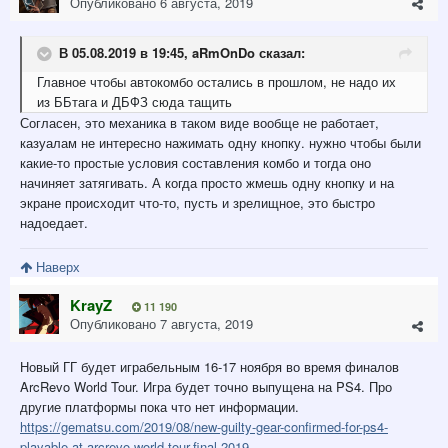
Опубликовано
6 августа, 2019
В 05.08.2019 в 19:45,
aRmOnDo
сказал:
Главное чтобы автокомбо остались в прошлом, не надо их
из ББтага и ДБФЗ сюда тащить
Согласен, это механика в таком виде вообще не работает,
казуалам не интересно нажимать одну кнопку. нужно чтобы были
какие-то простые условия составления комбо и тогда оно
начиняет затягивать. А когда просто жмешь одну кнопку и на
экране происходит что-то, пусть и зрелищное, это быстро
надоедает.
Наверх
KrayZ
11 190
Опубликовано
7 августа, 2019
Новый ГГ будет играбельным 16-17 ноября во время финалов
ArcRevo World Tour. Игра будет точно выпущена на PS4. Про
другие платформы пока что нет информации.
https://gematsu.com/2019/08/new-guilty-gear-confirmed-for-ps4-
playable-at-arcrevo-world-tour-final-2019