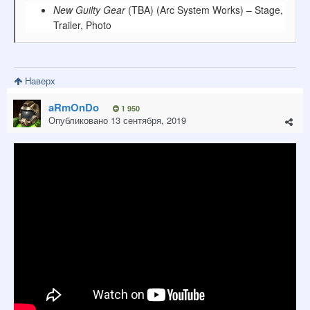
New Guilty Gear
(TBA) (
Arc System Works) – Stage,
Trailer, Photo
Наверх
aRmOnDo
1 950
Опубликовано
13 сентября, 2019