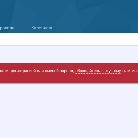
равила
Календарь
одом, регистрацией или сменой пароля,
обращайтесь в эту тему
(там мож