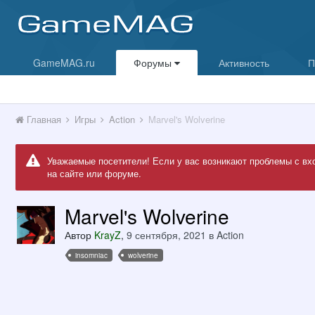
GameMAG.ru
Форумы
Активность
П
Главная
Игры
Action
Marvel's Wolverine
Уважаемые посетители! Если у вас возникают проблемы с вх
на сайте или форуме.
Marvel's Wolverine
Автор
KrayZ
,
9 сентября, 2021
в
Action
insomniac
wolverine