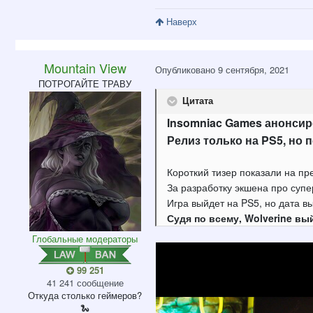
Наверх
Mountain View
Опубликовано
9 сентября, 2021
ПОТРОГАЙТЕ ТРАВУ
Цитата
Insomniac Games анонсир
Релиз только на PS5, но 
Короткий тизер показали на пр
За разработку экшена про супе
Игра выйдет на PS5, но дата в
Судя по всему, Wolverine вы
Глобальные модераторы
99 251
41 241 сообщение
Откуда
столько геймеров?
🐍