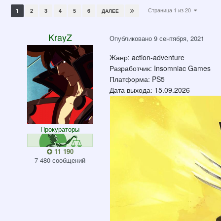
Страница 1 из 20
1
2
3
4
5
6
ДАЛЕЕ
KrayZ
Опубликовано
9 сентября, 2021
Жанр: action-adventure
Разработчик: Insomniac Games
Платформа: PS5
Дата выхода: 15.09.2026
Прокураторы
11 190
7 480 сообщений