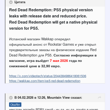
Цитата
Red Dead Redemption: PS5 physical version
leaks with release date and reduced price.
Red Dead Redemption will get a native physical
version for PS5.
Испанский магазин Wakkap опередил
официальный анонс от Rockstar Games и уже открыл
предварительные заказы на физическое издание Red
Dead Redemption для PS5.
Согласно информации в
магазине, игра выйдет
7 мая 2026
года по
сниженной цене в 32,90 евро.
https://x.com/videotech/status/2044384986418061506
https://wakkap.com/item/ps5-red-dead-redemption
В 04.02.2026 в 12:26,
Mountain View
сказал:
OkaRin
некстген апгрейд RDR2 такой - ну да, ну да, пошёл я нахер