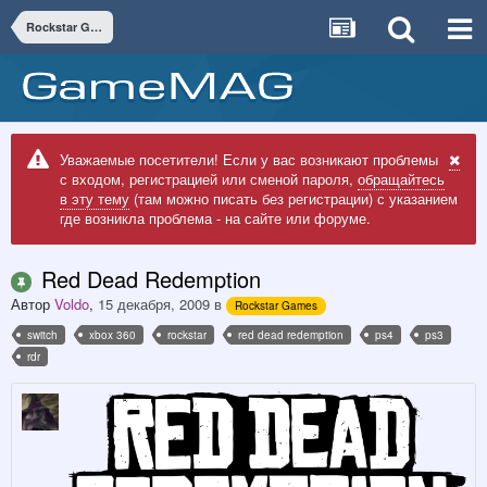
Rockstar Games
Уважаемые посетители! Если у вас возникают проблемы
с входом, регистрацией или сменой пароля,
обращайтесь
в эту тему
(там можно писать без регистрации) с указанием
где возникла проблема - на сайте или форуме.
Red Dead Redemption
Автор
Voldo
,
15 декабря, 2009
в
Rockstar Games
switch
xbox 360
rockstar
red dead redemption
ps4
ps3
rdr