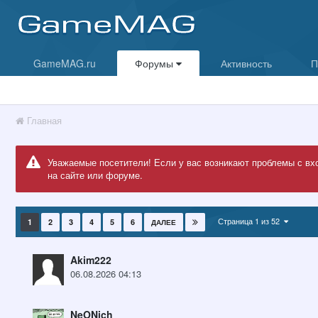
GameMAG.ru
Форумы
Активность
П
Главная
Уважаемые посетители! Если у вас возникают проблемы с вх
на сайте или форуме.
Страница 1 из 52
1
2
3
4
5
6
ДАЛЕЕ
Akim222
06.08.2026 04:13
NeONich