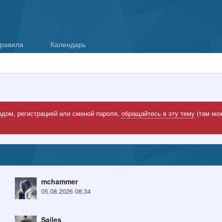
равила
Календарь
одом, регистрацией или сменой пароля,
обращайтесь в эту тему
(там мож
mchammer
05.08.2026 08:34
Sailes