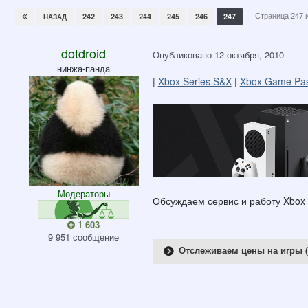
Страница 247 
242
243
244
245
246
247
НАЗАД
dotdroid
Опубликовано
12 октября, 2010
нинжа-панда
|
Xbox Series S&X
|
Xbox Game Pa
Модераторы
Обсуждаем сервис и работу Xbox
1 603
9 951 сообщение
Отслеживаем цены на игры (