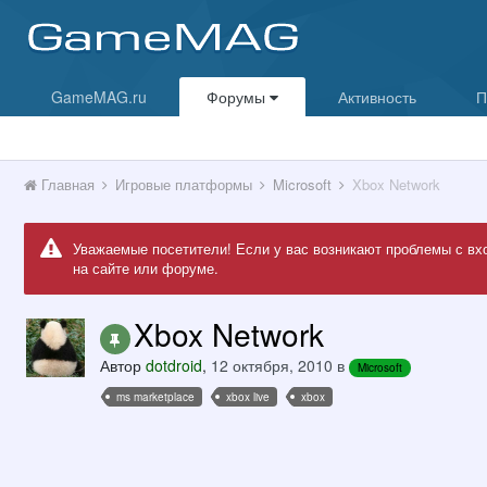
GameMAG.ru
Форумы
Активность
П
Главная
Игровые платформы
Microsoft
Xbox Network
Уважаемые посетители! Если у вас возникают проблемы с вх
на сайте или форуме.
Xbox Network
Автор
dotdroid
,
12 октября, 2010
в
Microsoft
ms marketplace
xbox live
xbox