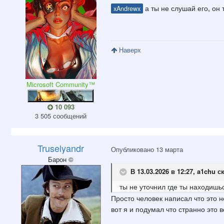
а ты не слушай его, он
xAndrewx
Наверх
Microsoft Community™
10 093
3 505 сообщений
Truselyandr
Опубликовано
13 марта
Барон ©
В 13.03.2026 в 12:27,
a1chu
ск
ты не уточнил где ты находишь
Просто человек написал что это не
вот я и подумал что странно это в