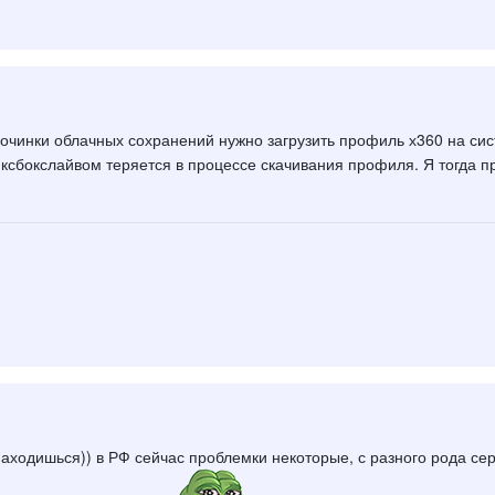
очинки облачных сохранений нужно загрузить профиль х360 на сист
иксбокслайвом теряется в процессе скачивания профиля. Я тогда п
находишься)) в РФ сейчас проблемки некоторые, с разного рода се