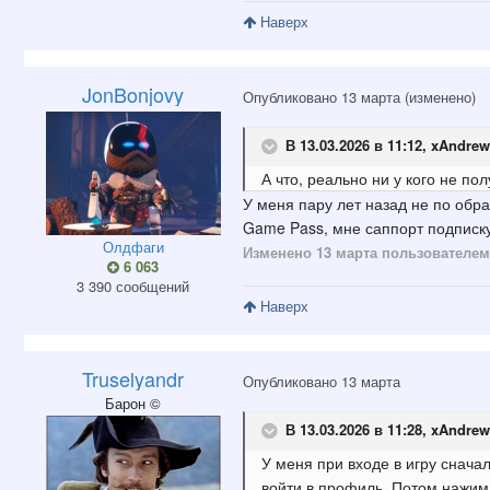
Наверх
JonBonjovy
Опубликовано
13 марта
(изменено)
В 13.03.2026 в 11:12,
xAndrew
А что, реально ни у кого не пол
У меня пару лет назад не по обра
Game Pass, мне саппорт подписку 
Олдфаги
Изменено
13 марта
пользователем
6 063
3 390 сообщений
Наверх
Truselyandr
Опубликовано
13 марта
Барон ©
В 13.03.2026 в 11:28,
xAndrew
У меня при входе в игру снача
войти в профиль. Потом нажима