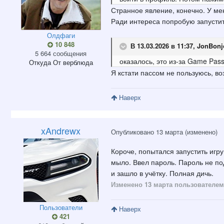
Странное явление, конечно. У мен
Ради интереса попробую запустить
Олдфаги
10 848
В 13.03.2026 в 11:37,
JonBonj
5 664 сообщения
оказалось, это из-за Game Pass
Откуда
От верблюда
Я кстати пассом не пользуюсь, в
Наверх
xAndrewx
Опубликовано
13 марта
(изменено)
Короче, попытался запустить игру
мыло. Ввел пароль. Пароль не по
и зашло в учётку. Полная дичь.
Изменено
13 марта
пользователем
Пользователи
Наверх
421