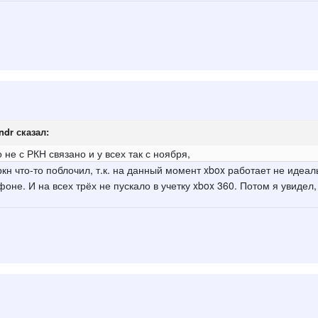
ndr
сказал:
 не с РКН связано и у всех так с ноября,
 ркн что-то поблочил, т.к. на данный момент xbox работает не идеа
не. И на всех трёх не пускало в учетку xbox 360. Потом я увидел, ч