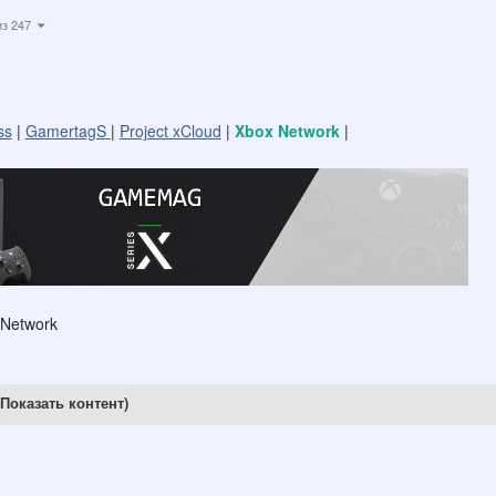
из 247
ss
|
GamertagS
|
Project xCloud
|
Xbox Network
|
 Network
Показать контент)