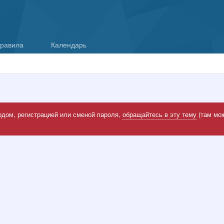
равила
Календарь
одом, регистрацией или сменой пароля,
обращайтесь в эту тему
(там мож