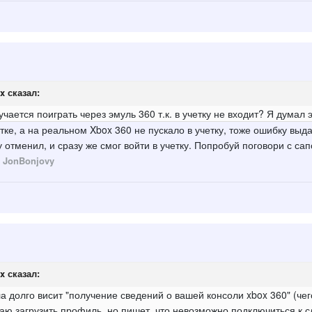
x
сказал:
учается поиграть через эмуль 360 т.к. в учетку не входит? Я думал 
тке, а на реальном Xbox 360 не пускало в учетку, тоже ошибку выдав
отменил, и сразу же смог войти в учетку. Попробуй поговори с са
 JonBonjovy
x
сказал:
ла долго висит "получение сведений о вашей консоли xbox 360" (че
ю загрузить профиль, но пишет, что невозможно подключиться к сл