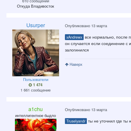
610 сообщений
Откуда
Владивосток
Usurper
Опубликовано
13 марта
все нормально, после п
xAndrewx
он случается если соединение с 
залогинился
Наверх
Пользователи
1 474
1 661 сообщение
a1chu
Опубликовано
13 марта
интеллигентное быдло
ты не уточнил где ты 
Truselyandr