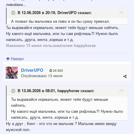
ливнёвки...
В 12.06.2026 в 20:19,
DriverUFO
сказал:
А позвал бы мальчика на пиво и он бы сразу приехал.
Ты выражайся нормально, может тебя будут меньше хейтить.
Ну какого ещё мальчика, или ты сам рофлишь?! Нужно было
написать, друга, кента ,кореша и т.д.
Изменено
13 июня
пользователем happyhorse
Наверх
DriverUFO
24 023
Опубликовано
13 июня
В 13.06.2026 в 08:01,
happyhorse
сказал:
Ты
выражайся нормально, может тебя будут меньше
хейтить.
Ну какого
ещё мальчика, или ты сам рофлишь?! Нужно было
написать, друга, кента ,кореша и т.д.
Ну а друг , Кент - это что не мальчик ? Мальчик имею ввиду
мужской пол.