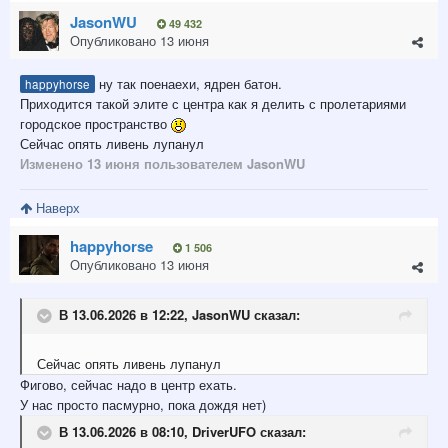
JasonWU
49 432
Опубликовано
13 июня
ну так поенаехи, ядрен батон.
happyhorse
Приходится такой элите с центра как я делить с пролетариями
городское пространство
Сейчас опять ливень лупанул
Изменено
13 июня
пользователем JasonWU
Наверх
happyhorse
1 506
Опубликовано
13 июня
В 13.06.2026 в 12:22,
JasonWU
сказал:
Сейчас опять ливень лупанул
Фигово, сейчас надо в центр ехать.
У нас просто пасмурно, пока дождя нет)
В 13.06.2026 в 08:10,
DriverUFO
сказал: