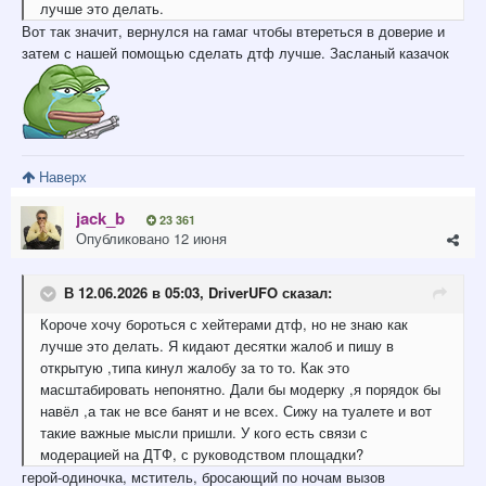
лучше это делать.
Вот так значит, вернулся на гамаг чтобы втереться в доверие и
затем с нашей помощью сделать дтф лучше. Засланый казачок
Наверх
jack_b
23 361
Опубликовано
12 июня
В 12.06.2026 в 05:03,
DriverUFO
сказал:
Короче хочу бороться с хейтерами дтф, но не знаю как
лучше это делать. Я кидают десятки жалоб и пишу в
открытую ,типа кинул жалобу за то то. Как это
масштабировать непонятно. Дали бы модерку ,я порядок бы
навёл ,а так не все банят и не всех. Сижу на туалете и вот
такие важные мысли пришли. У кого есть связи с
модерацией на ДТФ, с руководством площадки?
герой-одиночка, мститель, бросающий по ночам вызов