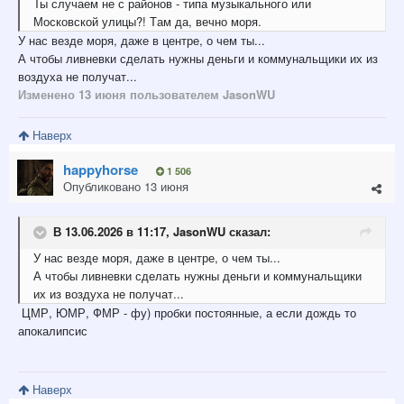
Ты
случаем не с районов - типа музыкального или
Московской улицы?!
Т
ам да, вечно м
оря.
У нас везде моря, даже в центре, о чем ты...
А чтобы ливневки сделать нужны деньги и коммунальщики их из
воздуха не получат...
Изменено
13 июня
пользователем JasonWU
Наверх
happyhorse
1 506
Опубликовано
13 июня
В 13.06.2026 в 11:17,
JasonWU
сказал:
У нас везде моря, даже в центре, о чем ты...
А чтобы ливневки сделать нужны деньги и коммунальщики
их из воздуха не получат...
ЦМР, ЮМР, ФМР - фу) пробки постоянные, а если дождь то
апокалипсис
Наверх