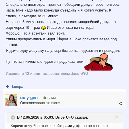
Специально посмотрел прогноз - обещали дождь через полтора
часа. Мне надо было кое-куда съездить и я хотел успеть. К
слову, я съездил за 50 минут.
Но через 5 минут после выхода начался мощнейший дождь, а
еще через 10 - град
И все это часа на полтора!
Хорошо, что я всё-таки взял зонт.
Улицы превратились в моря. Народ в шоке прячется везде под
крыши.
Я даже одну девушку на улице без зонта подхватил и проводил.
Ну что за никчемные идиоты-предсказатели
Изменено
12 июня
пользователем JasonWU
Наверх
ox-y-gen
12 561
Опубликовано
12 июня
В 12.06.2026 в 05:03,
DriverUFO
сказал:
Короче
хочу б
ороться с хейтерами дтф, но не знаю как