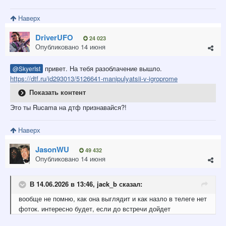
Наверх
DriverUFO
24 023
Опубликовано
14 июня
привет. На тебя разоблачение вышло.
@SkyerIst
https://dtf.ru/id293013/5126641-manipulyatsii-v-igroprome
Показать контент
Это ты Rucama на дтф признавайся?!
Наверх
JasonWU
49 432
Опубликовано
14 июня
В 14.06.2026 в 13:46,
jack_b
сказал:
вообще не помню, как она выглядит и как назло в телеге нет
фоток. интересно будет, если до встречи дойдет