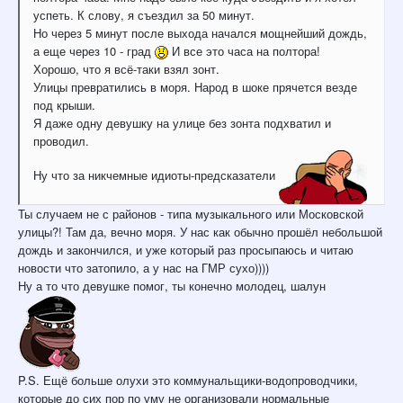
успеть. К слову, я съездил за 50 минут.
Но через 5 минут после выхода начался мощнейший дождь,
а еще через 10 - град
И все это часа на полтора!
Хорошо, что я всё-таки взял зонт.
Улицы превратились в моря. Народ в шоке прячется везде
под крыши.
Я даже одну девушку на улице без зонта подхватил и
проводил.
Ну что за никчемные идиоты-предсказатели
Ты случаем не с районов - типа музыкального или Московской
улицы?! Там да, вечно моря. У нас как обычно прошёл небольшой
дождь и закончился, и уже который раз просыпаюсь и читаю
новости что затопило, а у нас на ГМР сухо))))
Ну а то что девушке помог, ты конечно молодец, шалун
P.S. Ещё больше олухи это коммунальщики-водопроводчики,
которые до сих пор по уму не организовали нормальные