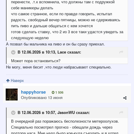
перенести, .т.к вспомнила, что должны там с подружкой
себе маникюры делать
что самое странное, если по правде говорить, испытал
радость. свободный вечер пятницы, можно не сдерживаясь
пить пиво и дальше общаться с кем хочется
готов сделать ставку, что 2 из 3 все таки удастся увидеть за
следующую неделю
А позвал бы мальчика на пиво и он бы сразу приехал.
В 12.06.2026 в 10:13,
Lace
сказал:
Может пора остановиться?
Не могу, меня бесит ,что люди набрасывают специально.
Наверх
happyhorse
1 506
Опубликовано
13 июня
В 12.06.2026 в 10:57,
JasonWU
сказал:
В очередной раз поражаюсь бесполезности метероолухов.
Специально посмотрел прогноз - обещали дождь через
полтора часа. Мне надо было кое-куда съездить и я хотел