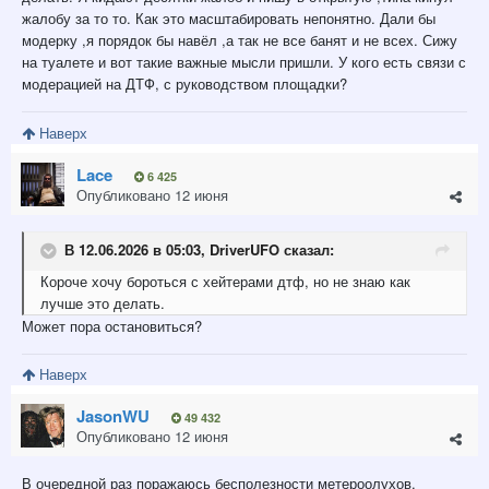
жалобу за то то. Как это масштабировать непонятно. Дали бы
модерку ,я порядок бы навёл ,а так не все банят и не всех. Сижу
на туалете и вот такие важные мысли пришли. У кого есть связи с
модерацией на ДТФ, с руководством площадки?
Наверх
Lace
6 425
Опубликовано
12 июня
В 12.06.2026 в 05:03,
DriverUFO
сказал:
Короче
хочу бороться с хейтерами дтф, но не знаю как
лучше это
делат
ь.
Может пора остановиться?
Наверх
JasonWU
49 432
Опубликовано
12 июня
В очередной раз поражаюсь бесполезности метероолухов.