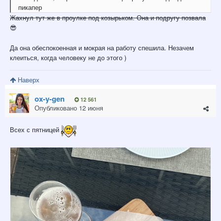
пикапер
Жахнул тут же в проулке под козырьком. Она и подругу позвала
😎
Да она обеспокоенная и мокрая на работу спешила. Незачем
клеиться, когда человеку не до этого )
Наверх
ox-y-gen
12 561
Опубликовано
12 июня
Всех с пятницей