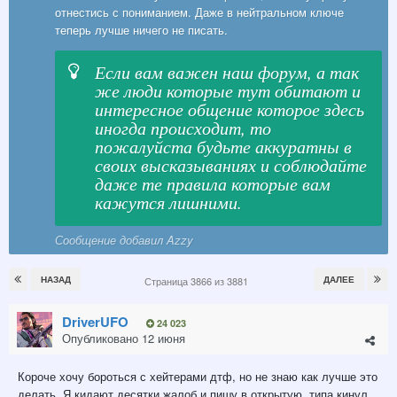
отнестись с пониманием. Даже в нейтральном ключе
теперь лучше ничего не писать.
Если вам важен наш форум, а так
же люди которые тут обитают и
интересное общение которое здесь
иногда происходит, то
пожалуйста будьте аккуратны в
своих высказываниях и соблюдайте
даже те правила которые вам
кажутся лишними.
Сообщение добавил Azzy
НАЗАД
ДАЛЕЕ
Страница 3866 из 3881
DriverUFO
24 023
Опубликовано
12 июня
Короче хочу бороться с хейтерами дтф, но не знаю как лучше это
делать. Я кидают десятки жалоб и пишу в открытую ,типа кинул