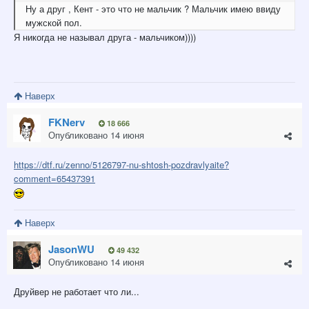
Ну а друг , Кент - это что не мальчик ? Мальчик имею ввиду
мужской пол.
Я никогда не называл друга - мальчиком))))
Наверх
FKNerv
18 666
Опубликовано
14 июня
https://dtf.ru/zenno/5126797-nu-shtosh-pozdravlyaite?
comment=65437391
Наверх
JasonWU
49 432
Опубликовано
14 июня
Друйвер не работает что ли...