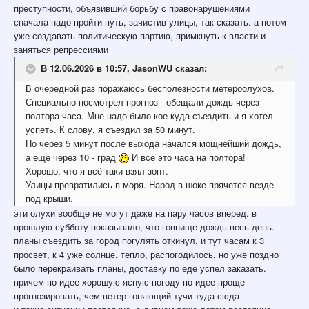
преступности, объявивший борьбу с правонарушениями
сначала надо пройти путь, зачистив улицы, так сказать. а потом
уже создавать политическую партию, примкнуть к власти и
заняться репрессиями
В 12.06.2026 в 10:57,
JasonWU
сказал:
В очередной раз поражаюсь бесполезности метероолухов.
Специально посмотрел прогноз - обещали дождь через
полтора часа. Мне надо было кое-куда съездить и я хотел
успеть. К слову, я съездил за 50 минут.
Но через 5 минут после выхода начался мощнейший дождь,
а еще через 10 - град
И все это часа на полтора!
Хорошо, что я всё-таки взял зонт.
Улицы превратились в моря. Народ в шоке прячется везде
под крыши.
эти олухи вообще не могут даже на пару часов вперед. в
прошлую субботу показывало, что говнище-дождь весь день.
планы съездить за город погулять откинул. и тут часам к 3
просвет, к 4 уже солнце, тепло, распогодилось. но уже поздно
было перекраивать планы, доставку по еде успел заказать.
причем по идее хорошую ясную погоду по идее проще
прогнозировать, чем ветер гоняющий тучи туда-сюда