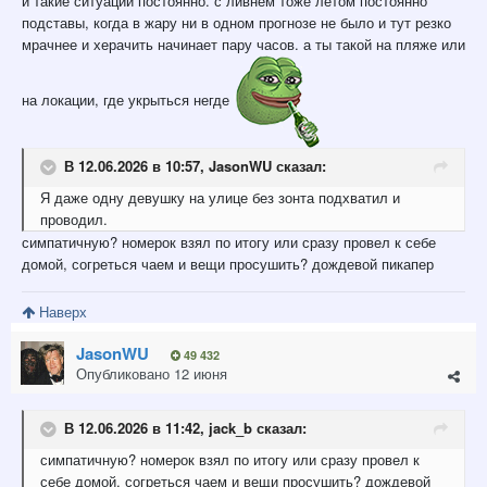
и такие ситуации постоянно. с ливнем тоже летом постоянно
подставы, когда в жару ни в одном прогнозе не было и тут резко
мрачнее и херачить начинает пару часов. а ты такой на пляже или
на локации, где укрыться негде
В 12.06.2026 в 10:57,
JasonWU
сказал:
Я даже одну девушку на улице без зонта подхватил и
проводил.
симпатичную? номерок взял по итогу или сразу провел к себе
домой, согреться чаем и вещи просушить? дождевой пикапер
Наверх
JasonWU
49 432
Опубликовано
12 июня
В 12.06.2026 в 11:42,
jack_b
сказал:
симпатичную
? номерок взял по итогу или сразу провел к
себе домой, согреться чаем и вещи просушить? дождевой