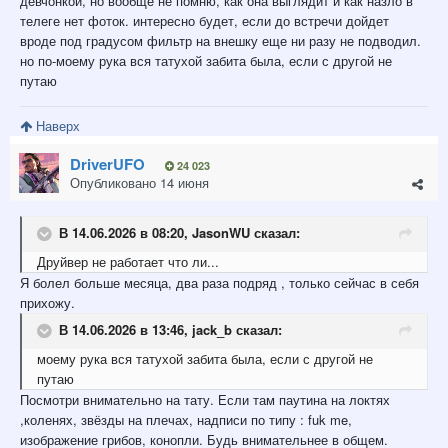
девчонкой, но вообще не помню, как она выглядит и как назло в
телеге нет фоток. интересно будет, если до встречи дойдет
вроде под градусом фильтр на внешку еще ни разу не подводил.
но по-моему рука вся татухой забита была, если с другой не
путаю
Наверх
DriverUFO
24 023
Опубликовано
14 июня
В 14.06.2026 в 08:20,
JasonWU
сказал:
Друйвер не работает что ли...
Я болел больше месяца, два раза подряд , только сейчас в себя
прихожу.
В 14.06.2026 в 13:46,
jack_b
сказал:
моему
рука вся татухой забита была, если с другой не
путаю
Посмотри внимательно на тату. Если там паутина на локтях
,коленях, звёзды на плечах, надписи по типу : fuk me,
изображение грибов, конопли. Будь внимательнее в общем.