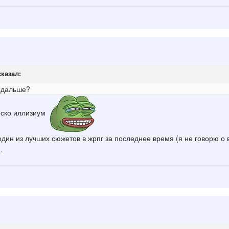
казал:
м дальше?
диско иллизиум
дин из лучших сюжетов в жрпг за последнее время (я не говорю о в
.