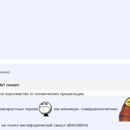
енено)
da1
сказал:
ое королевство от космических пришельцев
ковозрастных героев
как минимум, совершеннолетних
и не понял метафорический смысл aberrations.