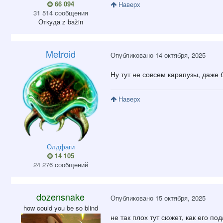
66 094
Наверх
31 514 сообщения
Откуда
z bažin
Metroid
Опубликовано
14 октября, 2025
Ну тут не совсем карапузы, даже 
Наверх
Олдфаги
14 105
24 276 сообщений
dozensnake
Опубликовано
15 октября, 2025
how could you be so blind
не так плох тут сюжет, как его п