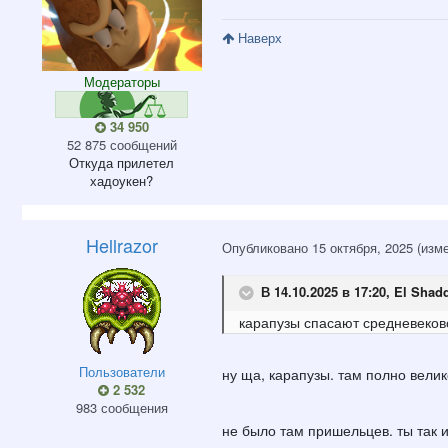
Наверх
Модераторы
34 950
52 875 сообщений
Откуда
прилетел
хадоукен?
Hellrazor
Опубликовано
15 октября, 2025
(изм
В 14.10.2025 в 17:20,
El Shad
карапузы спасают средневеков
Пользователи
ну ща, карапузы. там полно вели
2 532
983 сообщения
не было там пришельцев. ты так 