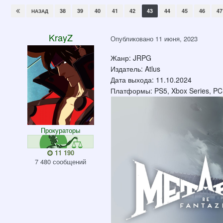
38
39
40
41
42
43
44
45
46
47
НАЗАД
KrayZ
Опубликовано
11 июня, 2023
Жанр : JRPG
Издатель: Atlus
Дата выхода: 11.10.2024
Платформы: PS5, Xbox Series, PC
Прокураторы
11 190
7 480 сообщений