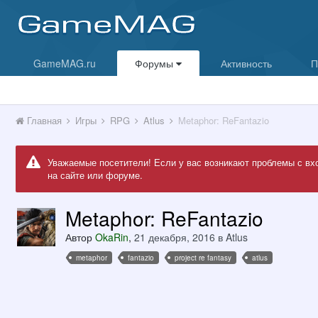
GameMAG.ru
Форумы
Активность
П
Главная
Игры
RPG
Atlus
Metaphor: ReFantazio
Уважаемые посетители! Если у вас возникают проблемы с вх
на сайте или форуме.
Metaphor: ReFantazio
Автор
OkaRin
,
21 декабря, 2016
в
Atlus
metaphor
fantazio
project re fantasy
atlus