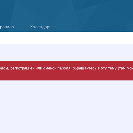
равила
Календарь
одом, регистрацией или сменой пароля,
обращайтесь в эту тему
(там мож