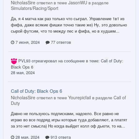
NicholasSire ответил в теме JasonWU в разделе
Simulators/Racing/Sport
Да, я 4 матча как раз только что сыграл. Управление 1в1 из
фифа, даже всякие фишки точно такие же) Ну, это довольно
сырой футсим, что то между пес и фифа, но в худшем...
7 июня, 2024
77 ответов
PVL93
отреагировал на сообщение в теме:
Call of Duty:
Black Ops 6
28 мая, 2024
Call of Duty: Black Ops 6
NicholasSire ответил в теме Yourepicfail в разделе
Call of
Duty
Давно не пользуюсь подписками, надоело. Все равно не
играю во все подряд игры которые туда добавляют, а платят
за это нет смысла) Но когда выйдет колл оф дьюти, то на...
28 мая, 2024
913 ответа