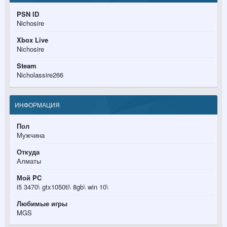
PSN ID
Nichosire
Xbox Live
Nichosire
Steam
Nicholassire266
ИНФОРМАЦИЯ
Пол
Мужчина
Откуда
Алматы
Мой PC
i5 3470\ gtx1050ti\ 8gb\ win 10\
Любимые игры
MGS