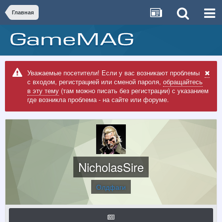
Главная
Уважаемые посетители! Если у вас возникают проблемы
с входом, регистрацией или сменой пароля,
обращайтесь
в эту тему
(там можно писать без регистрации) с указанием
где возникла проблема - на сайте или форуме.
NicholasSire
Олдфаги