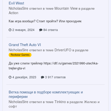
Evil West
NicholasSire ответил в теме Mountain View в разделе
Action
Как игра вообще? Стоит пройти? Или проходняк
2 января, 2024
84 ответа
Grand Theft Auto VI
NicholasSire ответил в теме DriverUFO в разделе
Rockstar Games
Да уже слили трейлер https://dtf.ru/games/2321990-utechka-
trejler-gta-vi
4 декабря, 2023
3 917 ответов
Ветка помощи в подборе комплектующих и
периферии
NicholasSire ответил в теме Tinkino в разделе
Железо и
софт