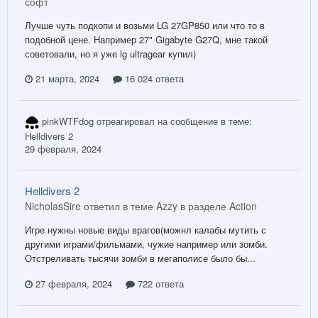
софт
Лучше чуть подкопи и возьми LG 27GP850 или что то в
подобной цене. Например 27" Gigabyte G27Q, мне такой
советовали, но я уже lg ultragear купил)
21 марта, 2024
16 024 ответа
pinkWTFdog
отреагировал на сообщение в теме:
Helldivers 2
29 февраля, 2024
Helldivers 2
NicholasSire ответил в теме Azzy в разделе
Action
Игре нужны новые виды врагов(можнл калабы мутить с
другими играми/фильмами, чужие например или зомби.
Отстреливать тысячи зомби в мегаполисе было бы...
27 февраля, 2024
722 ответа