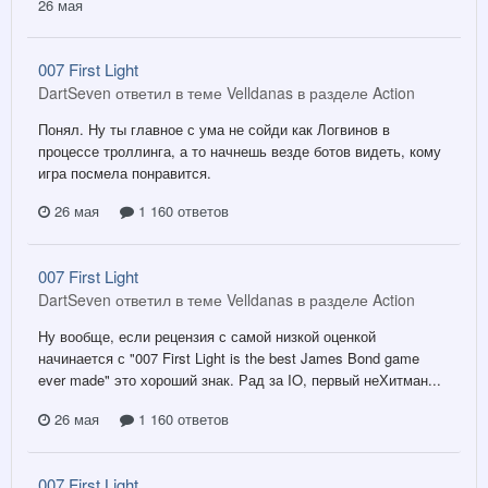
26 мая
007 First Light
DartSeven ответил в теме Velldanas в разделе
Action
Понял. Ну ты главное с ума не сойди как Логвинов в
процессе троллинга, а то начнешь везде ботов видеть, кому
игра посмела понравится.
26 мая
1 160 ответов
007 First Light
DartSeven ответил в теме Velldanas в разделе
Action
Ну вообще, если рецензия с самой низкой оценкой
начинается с "007 First Light is the best James Bond game
ever made" это хороший знак. Рад за IO, первый неХитман...
26 мая
1 160 ответов
007 First Light