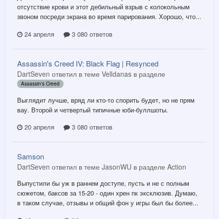
отсутствие крови и этот дебильный взрыв с колокольным
звоном посреди экрана во время парирования. Хорошо, что...
24 апреля
3 080 ответов
Assassin's Creed IV: Black Flag | Resynced
DartSeven ответил в теме Velldanas в разделе
Assassin's Creed
Выглядит лучше, вряд ли кто-то спорить будет, но не прям
вау. Второй и четвертый типичные юби-буллшоты.
20 апреля
3 080 ответов
Samson
DartSeven ответил в теме JasonWU в разделе
Action
Выпустили бы уж в раннем доступе, пусть и не с полным
сюжетом, баксов за 15-20 - один хрен пк эксклюзив. Думаю,
в таком случае, отзывы и общий фон у игры был бы более...