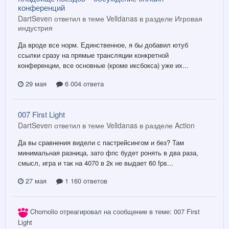
конференций
DartSeven ответил в теме Velldanas в разделе
Игровая
индустрия
Да вроде все норм. Единственное, я бы добавил ютуб
ссылки сразу на прямые трансляции конкретной
конференции, все основные (кроме иксбокса) уже их...
29 мая
6 004 ответа
007 First Light
DartSeven ответил в теме Velldanas в разделе
Action
Да вы сравнения видели с пастрейсингом и без? Там
минимальная разница, зато фпс будет ронять в два раза,
смысл, игра и так на 4070 в 2к не выдает 60 fps...
27 мая
1 160 ответов
Chornolio
отреагировал на сообщение в теме:
007 First
Light