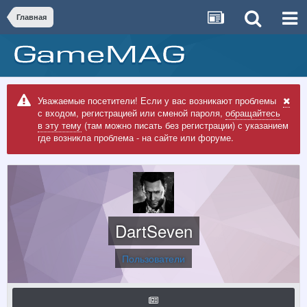
Главная
Уважаемые посетители! Если у вас возникают проблемы
с входом, регистрацией или сменой пароля,
обращайтесь
в эту тему
(там можно писать без регистрации) с указанием
где возникла проблема - на сайте или форуме.
DartSeven
Пользователи