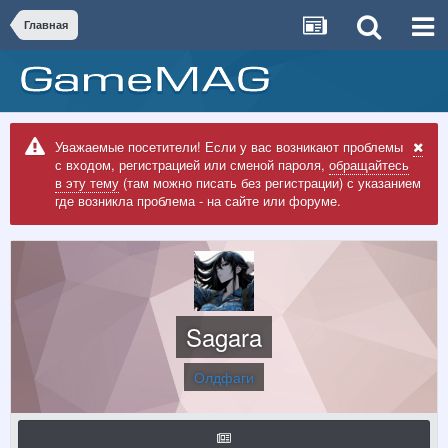
Главная
Уважаемые посетители! Если у вас возникают проблемы
с входом, регистрацией или сменой пароля,
обращайтесь
в эту тему
(там можно писать без регистрации) с указанием
где возникла проблема - на сайте или форуме.
Sagara
Олдфаги