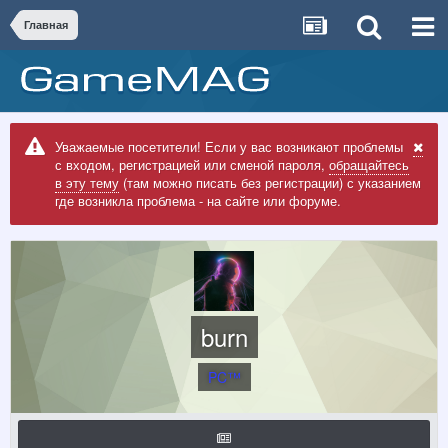
Главная
Уважаемые посетители! Если у вас возникают проблемы
с входом, регистрацией или сменой пароля,
обращайтесь
в эту тему
(там можно писать без регистрации) с указанием
где возникла проблема - на сайте или форуме.
burn
PC™