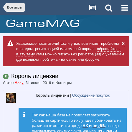
Все игры
Уважаемые посетители! Если у вас возникают проблемы
с входом, регистрацией или сменой пароля,
обращайтесь
в эту тему
(там можно писать без регистрации) с указанием
где возникла проблема - на сайте или форуме.
Король лицензии
Автор
Azzy
,
31 июля, 2016
в
Все игры
Король лицензий
|
Обсуждение покупок
Так как наша база не позволяет загружать
большие картинки, то их лучше публиковать на
различные хостинги вроде
HK
и
imgBB
,
а сюда
выкладывать ссылку с окончанием
JPG
,
PNG
и