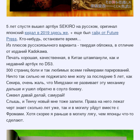
5 лет спустя вышел артбук SEKIRO на русском, оригинал
японский
кидал в 2019 здесь же
, + еще был
гайд от Future
Press
. Кто-нибудь, остановите время...
Из плюсов русскоязычного варианта - твердая обложка, в отличие
от изданий Kadokawa.
Печать хорошая, качественная, в Китае штампанули, как и
недавний артбук по DS3.
300 страниц боли и так любимых всеми геймерами парирований.
Ничто так сильно не поджигало мне жопу за последние 5 лет, как
Секира, очень жаль, что Миядзаки не развивает эту механику
дальше и ушел обратно в соулз боевку.
Сиквел давай делай, самурай!
Слышь, и Тенчу новый мне тоже запили. Права на него лежат
черт знает сколько лет уже, так и в могилу уйдут вместе с
Фромами. Хотя скорее я раньше в могилу лягу, чем японцы что-то
сделают.