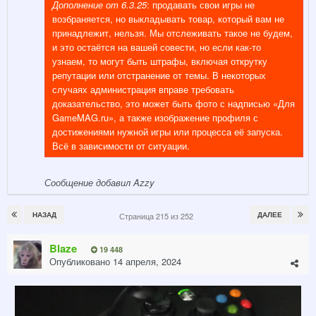
Дополнение от 6.3.25
: продавать свои игры не
возбраняется, но выкладывать товар, который вам не
принадлежит, нельзя. Мы отслеживать такое не будем,
и это остаётся на вашей совести, но если как-то
узнаем, то могут быть штрафы, включая открутку
репутации или отстранение от темы. В некоторых
случаях администрация вправе требовать
доказательство, это может быть фото с надписью «Для
GameMAG.ru», а также изображение профиля с
достижениями нужной игры или процесса её запуска.
Всё в зависимости от ситуации.
Сообщение добавил Azzy
НАЗАД
ДАЛЕЕ
Страница 215 из 252
Blaze
19 448
Опубликовано
14 апреля, 2024