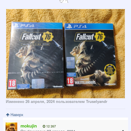
Изменено
26 апреля, 2024
пользователем Truselyandr
Наверх
mokujin
12 267